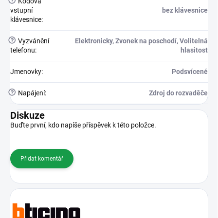
?
Kódová
vstupní
bez klávesnice
klávesnice
:
?
Vyzvánění
Elektronicky, Zvonek na poschodí, Volitelná
telefonu
:
hlasitost
Jmenovky
:
Podsvícené
?
Napájení
:
Zdroj do rozvaděče
Diskuze
Buďte první, kdo napíše příspěvek k této položce.
Přidat komentář