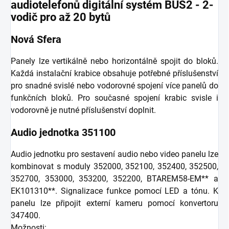
audiotelefonů digitální systém BUS2 - 2-
vodič pro až 20 bytů
Nová Sfera
Panely lze vertikálně nebo horizontálně spojit do bloků.
Každá instalační krabice obsahuje potřebné příslušenství
pro snadné svislé nebo vodorovné spojení více panelů do
funkčních bloků. Pro současné spojení krabic svisle i
vodorovně je nutné příslušenství doplnit.
Audio jednotka 351100
Audio jednotku pro sestavení audio nebo video panelu lze
kombinovat s moduly 352000, 352100, 352400, 352500,
352700, 353000, 353200, 352200, BTAREM58-EM** a
EK101310**. Signalizace funkce pomocí LED a tónu. K
panelu lze připojit externí kameru pomocí konvertoru
347400.
Možnosti: