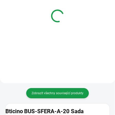
L2 NOVÝ
100 AUDIO STANDARD -
HANDS FREE TELEFON
967 Kč
1 988 Kč
Do košíku
Do košíku
Audio telefon, barva bílá
NOVÝ CLASSE 100 STANDARD
AUDIO TELEFON (A16E)audio
telefon se čtyřmi
konfigurovatelnými funkčními
tlačítky, provedení hands-free –
barva bílá
Zobrazit všechny související produkty
Bticino BUS-SFERA-A-20 Sada