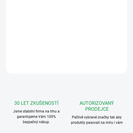
−
+
Přidat do košíku
Bticino BUS-SFERA-A-20 Sada audiotelefonů
digitální systém BUS2 - 2-vodič pro až 20
bytů
DETAILNÍ INFORMACE
ZEPTAT SE
HLÍDAT
30 LET ZKUŠENOSTÍ
AUTORIZOVANÝ
PRODEJCE
Jsme stabilní firma na trhu a
garantujeme Vám 100%
Pečlivě vybrané značky tak aby
bezpečný nákup.
produkty pasovali na míru i vám