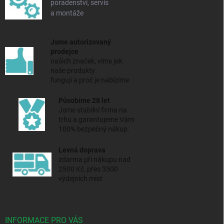
poradenství, servis
a montáže
Jsme autorizovaný
prodejce
našich značek, víme jak
naše produkty
fungují a proč je nabízíme
Působíme 28 let
Jsme stabilní firma na
trhu a
garantujeme Vám
100% bezpečný nákup.
Levná doprava
zdarma při nákupu nad
2500 Kč, přes 3500
výdejních míst
INFORMACE PRO VÁS