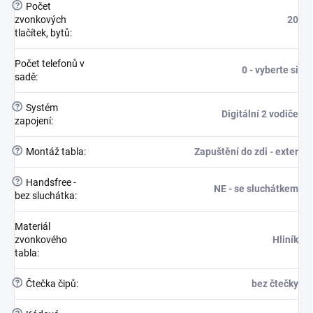
?
Počet
zvonkových
20
tlačítek, bytů
:
Počet telefonů v
0 - vyberte si
sadě
:
?
Systém
Digitální 2 vodiče
zapojení
:
?
Montáž tabla
:
Zapuštění do zdi - exter
?
Handsfree -
NE - se sluchátkem
bez sluchátka
:
Materiál
zvonkového
Hliník
tabla
:
?
Čtečka čipů
:
bez čtečky