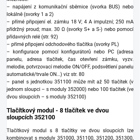
– napájení z komunikační sběrnice (svorka BUS) nebo
lokálně (svorky 1 a 2)
– přímé připojení el. zámku 18 V; 4 A impulzní; 250 mA
přídržný proud; max. 30 Ω (svorky S+ a S-) nebo pomocí
přídavných relé (str. 92)
– přímé připojení odchodového tlačítka (svorky PL)
– konfigurace pomocí konfigurátorů nebo PC (adresa
panelu, adresa tlačítek, čas otevření zámku, vyzv.
melodie, potvrzovací melodie ON/OFF, podsvětlení panelu
automatické/trvale ON...) viz str. 80
– panel s jednotkou 351100 může mít až 50 tlačítek (v
jednom sloupci – s moduly 352000) nebo 100 tlačítek (ve
dvou sloupcích – s moduly 352100)
Tlačítkový modul - 8 tlačítek ve dvou
sloupcích 352100
Tlačítkový modul s 8 tlačítky ve dvou sloupcích lze
kombinovat s moduly 351000, 351100, 351200, 351300,