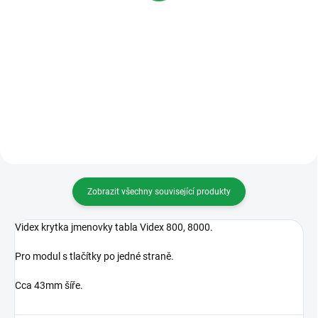
Varianty
Varianty
Videx 8K-8 AUDIO KIT Dveřní
Videx 8K-8 AUDIO KIT Dveřní
souprava série 8000 pro 8 bytů
souprava série 8000 pro 9 bytů
Zapuštěná / povrchová montáž
Zapuštěná / povrchová montáž
Zobrazit všechny související produkty
Videx krytka jmenovky tabla Videx 800, 8000.
Pro modul s tlačítky po jedné straně.
Cca 43mm šíře.