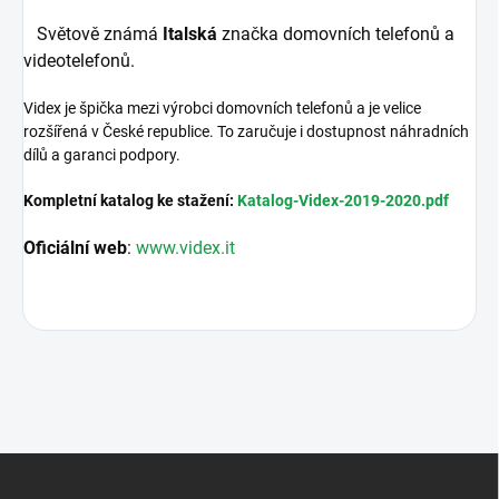
Světově známá
Italská
značka domovních telefonů a
videotelefonů.
Videx je špička mezi výrobci domovních telefonů a je velice
rozšířená v České republice. To zaručuje i dostupnost náhradních
dílů a garanci podpory.
Kompletní katalog ke stažení:
Katalog-Videx-2019-2020.pdf
Oficiální web
:
www.videx.it
Z
á