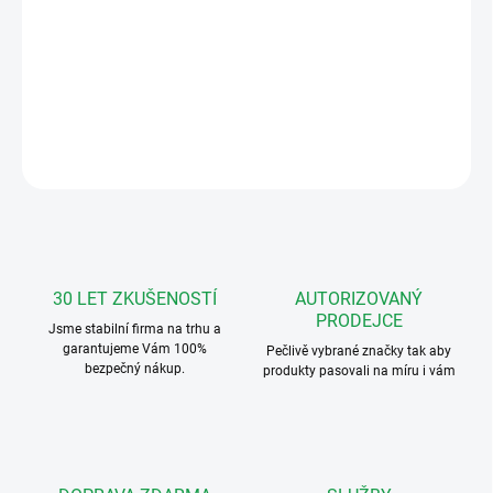
Videx krytka jmenovky tabla Videx 800, 8000.
DETAILNÍ INFORMACE
ZEPTAT SE
HLÍDAT
30 LET ZKUŠENOSTÍ
AUTORIZOVANÝ
PRODEJCE
Jsme stabilní firma na trhu a
garantujeme Vám 100%
Pečlivě vybrané značky tak aby
bezpečný nákup.
produkty pasovali na míru i vám