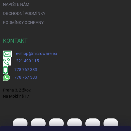
NAPIŠTE NÁM
OBCHODNÍ PODMÍNKY
PODMÍNKY OCHRANY
KONTAKT
e-shop@microware.eu
221 490 115
778 767 383
778 767 383
Praha 3, Žižkov,
Na Mokřině 17