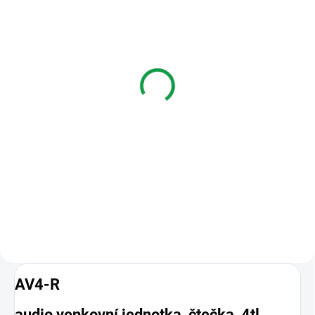
SKLADEM
SKLADEM
V-line V-LINE VHC-1 V2-
V-LINE VHC-1-7S video
43 video sada pro 1 byt,
sada pro 1 byt na povrch
4,3" videotelefon
8 744 Kč
7 731 Kč
Do košíku
Do košíku
Sada venkovní jednotky s
kamerou 1704-021,
VHC-1 V2-43 video sada pro 1
videotelefonu 1804-026 a
byt, 4,3" videotelefon
zdroje 2008-055.
AV4-R
audio venkovní jednotka, čtečka, 4tl.