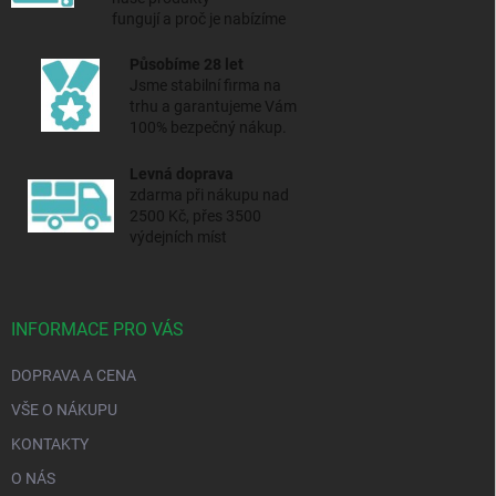
fungují a proč je nabízíme
Působíme 28 let
Jsme stabilní firma na
trhu a
garantujeme Vám
100% bezpečný nákup.
Levná doprava
zdarma při nákupu nad
2500 Kč, přes 3500
výdejních míst
INFORMACE PRO VÁS
DOPRAVA A CENA
VŠE O NÁKUPU
KONTAKTY
O NÁS