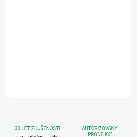
11.8.2026
MOŽNOSTI
DORUČENÍ
−
+
Přidat do košíku
AV4-R
audio venkovní jednotka, čtečka, 4tl.
DETAILNÍ INFORMACE
ZEPTAT SE
HLÍDAT
30 LET ZKUŠENOSTÍ
AUTORIZOVANÝ
PRODEJCE
Jsme stabilní firma na trhu a