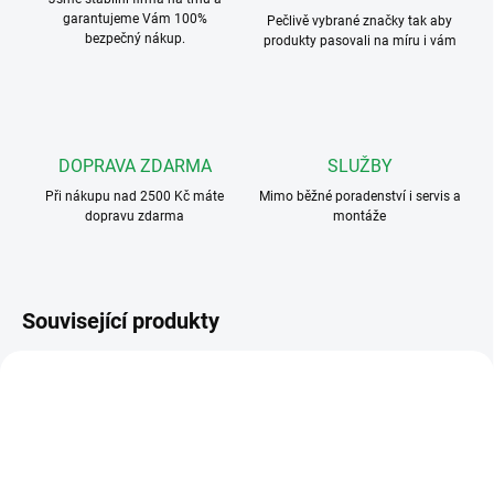
garantujeme Vám 100%
Pečlivě vybrané značky tak aby
bezpečný nákup.
produkty pasovali na míru i vám
DOPRAVA ZDARMA
SLUŽBY
Při nákupu nad 2500 Kč máte
Mimo běžné poradenství i servis a
dopravu zdarma
montáže
Související produkty
VÝHODNÉ ⛭
VÝHODNÉ ⛭
V-LINE VHC-1 V2-43
VHC-1-7S
VÍCE DRUHŮ TEL.
VÍCE DRUHŮ TEL.
I VÍCE VCHODŮ
I VÍCE VCHODŮ
ZDARMA
ZDARMA