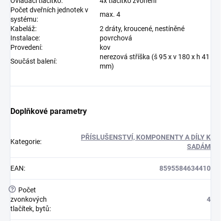
Ovládací tlačítko:
4x tlačítko zvonění
Počet dveřních jednotek v
max. 4
systému:
Kabeláž:
2 dráty, kroucené, nestíněné
Instalace:
povrchová
Provedení:
kov
nerezová stříška (š 95 x v 180 x h 41
Součást balení:
mm)
Doplňkové parametry
PŘÍSLUŠENSTVÍ, KOMPONENTY A DÍLY K
Kategorie
:
SADÁM
EAN
:
8595584634410
?
Počet
zvonkových
4
tlačítek, bytů
: