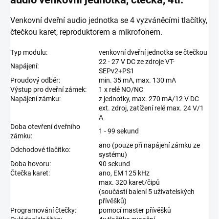
Venkovní dveřní audio jednotka se 4 vyzváněcími tlačítky,
čtečkou karet, reproduktorem a mikrofonem.
Typ modulu:
venkovní dveřní jednotka se čtečkou
22 - 27 V DC ze zdroje VT-
Napájení:
SEPv2+PS1
Proudový odběr:
min. 35 mA, max. 130 mA
Výstup pro dveřní zámek:
1 x relé NO/NC
Napájení zámku:
z jednotky, max. 270 mA/12 V DC
ext. zdroj, zatížení relé max. 24 V/1
A
Doba otevření dveřního
1 - 99 sekund
zámku:
ano (pouze při napájení zámku ze
Odchodové tlačítko:
systému)
Doba hovoru:
90 sekund
Čtečka karet:
ano, EM 125 kHz
max. 320 karet/čipů
(součástí balení 5 uživatelských
přívěšků)
Programování čtečky:
pomocí master přívěšků