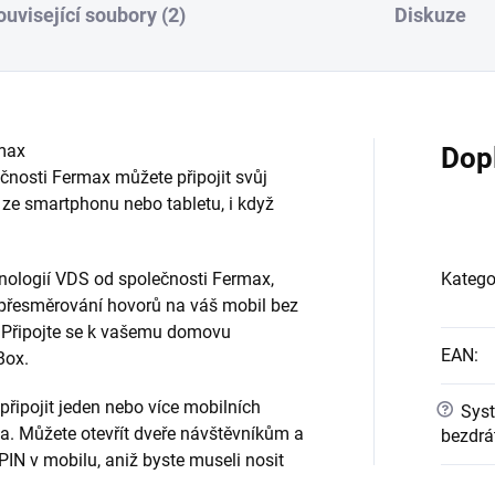
ouvisející soubory (2)
Diskuze
rmax
Dop
nosti Fermax můžete připojit svůj
 ze smartphonu nebo tabletu, i když
nologií VDS od společnosti Fermax,
Katego
 přesměrování hovorů na váš mobil bez
e. Připojte se k vašemu domovu
EAN
:
Box.
řipojit jeden nebo více mobilních
?
Syst
. Můžete otevřít dveře návštěvníkům a
bezdrá
PIN v mobilu, aniž byste museli nosit