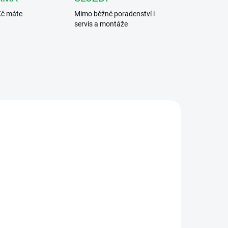
Kč máte
Mimo běžné poradenství i
servis a montáže
401
FERMAX6545
ARMA
ZDARMA
 DNŮ
DOSTUPNOST DO DVOU TÝDNŮ
Fermax 6545 SMILE VDS