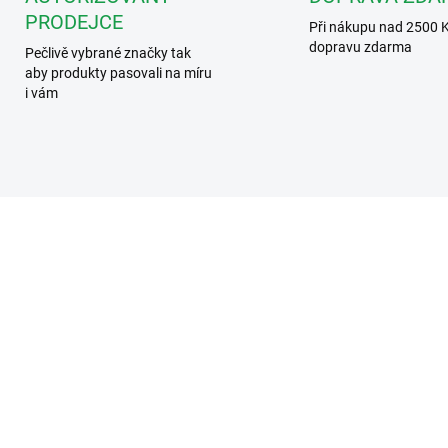
PRODEJCE
Při nákupu nad 2500 
dopravu zdarma
Pečlivě vybrané značky tak
aby produkty pasovali na míru
i vám
FERMAX5601
FERMAX9
ZD
SKLADEM
SKLADEM DO TŘÍ
rmax 5601 VDS EXTRA
Fermax 9401 VEO VDS