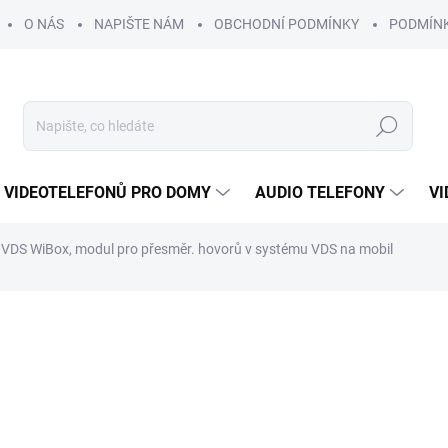
O NÁS
NAPIŠTE NÁM
OBCHODNÍ PODMÍNKY
PODMÍN
Hledat
 VIDEOTELEFONŮ PRO DOMY
AUDIO TELEFONY
VI
VDS WiBox, modul pro přesměr. hovorů v systému VDS na mobil
6 062 Kč
5 57
ZDARMA
4 609 Kč bez DPH
Měrná
SKLADEM
cena: