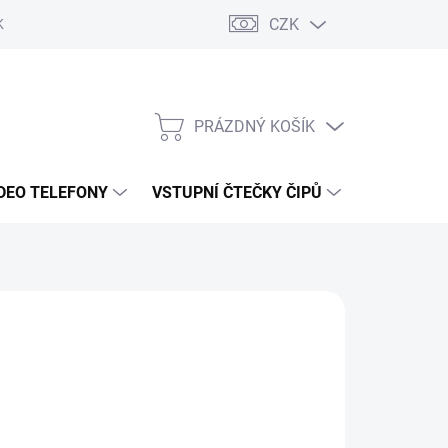
CZK
KY OCHRANY
PRÁZDNÝ KOŠÍK
NÁKUPNÍ
KOŠÍK
DEO TELEFONY
VSTUPNÍ ČTEČKY ČIPŮ
DOPRAVA 
7 Kč
/ ks