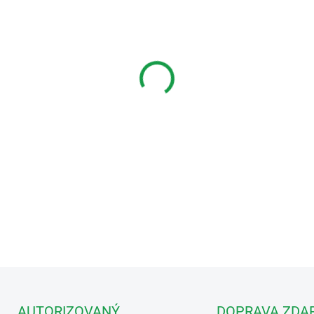
MŮŽEME DORUČIT DO:
11.8.2
−
+
VDS WiBox, modul pro přesměr. hov
DETAILNÍ INFORMACE
AUTORIZOVANÝ
DOPRAVA ZDA