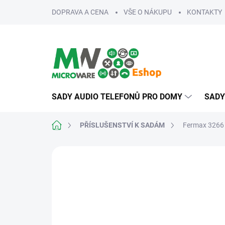
Přejít
DOPRAVA A CENA
VŠE O NÁKUPU
KONTAKTY
na
obsah
SADY AUDIO TELEFONŮ PRO DOMY
SADY
Domů
PŘÍSLUŠENSTVÍ K SADÁM
Fermax 3266 
ZNAČKA:
FERMAX