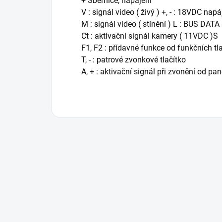
+ Sběrnice, napájení
V : signál video ( živý ) +, - : 18VDC napá
M : signál video ( stínění ) L : BUS DATA
Ct : aktivační signál kamery ( 11VDC )S
F1, F2 : přídavné funkce od funkčních tl
T, - : patrové zvonkové tlačítko
A, + : aktivační signál při zvonění od pan