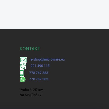
KONTAKT
e-shop@microware.eu
221 490 115
778 767 383
778 767 383
Praha 3, Žižkov,
Na Mokřině 17