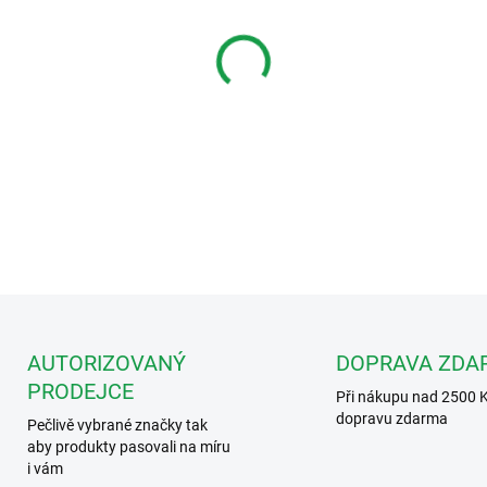
MŮŽEME DORUČIT DO:
11.8.2
−
+
Plastový nástroj 2M25
IKALL
DETAILNÍ INFORMACE
AUTORIZOVANÝ
DOPRAVA ZDA
PRODEJCE
Při nákupu nad 2500 
dopravu zdarma
Pečlivě vybrané značky tak
aby produkty pasovali na míru
i vám