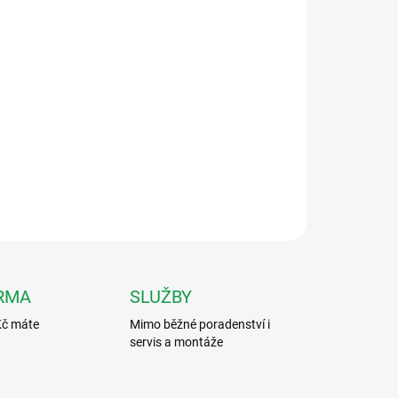
026
MOŽNOSTI DORUČENÍ
Přidat do košíku
80133 pro výměnu jmenovek v tablech
ZEPTAT SE
HLÍDAT
RMA
SLUŽBY
Kč máte
Mimo běžné poradenství i
servis a montáže