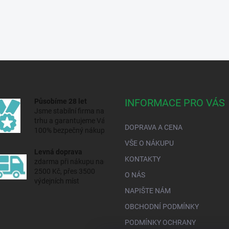
INFORMACE PRO VÁS
Působíme 28 let
Jsme stabilní firma na
trhu a
garantujeme Vám
DOPRAVA A CENA
100% bezpečný nákup.
VŠE O NÁKUPU
Levná doprava
KONTAKTY
zdarma při nákupu nad
2500 Kč, přes 3500
O NÁS
výdejních míst
NAPIŠTE NÁM
OBCHODNÍ PODMÍNKY
PODMÍNKY OCHRANY