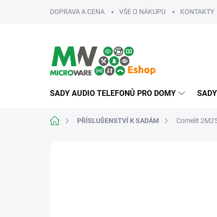
Přejít
DOPRAVA A CENA
VŠE O NÁKUPU
KONTAKTY
na
obsah
SADY AUDIO TELEFONŮ PRO DOMY
SADY
Domů
PŘÍSLUŠENSTVÍ K SADÁM
Comelit 2M25
ZNAČKA:
COMELIT