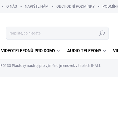
O NÁS
NAPIŠTE NÁM
OBCHODNÍ PODMÍNKY
PODMÍN
Hledat
 VIDEOTELEFONŮ PRO DOMY
AUDIO TELEFONY
VI
80133 Plastový nástroj pro výměnu jmenovek v tablech IKALL
58 Kč
55 Kč
/ k
45 Kč bez DPH
Měrná
SKLADEM
cena: