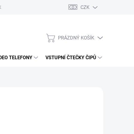
CZK
KY OCHRANY
PRÁZDNÝ KOŠÍK
NÁKUPNÍ
KOŠÍK
DEO TELEFONY
VSTUPNÍ ČTEČKY ČIPŮ
DOPRAVA 
s