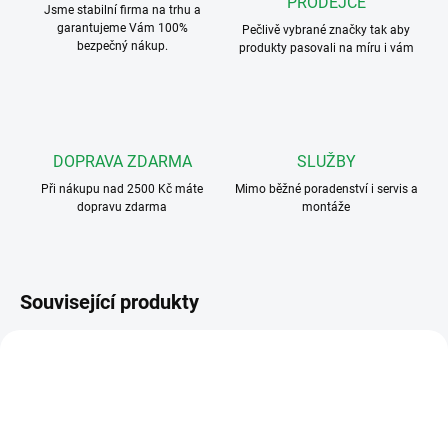
PRODEJCE
Jsme stabilní firma na trhu a
garantujeme Vám 100%
Pečlivě vybrané značky tak aby
bezpečný nákup.
produkty pasovali na míru i vám
DOPRAVA ZDARMA
SLUŽBY
Při nákupu nad 2500 Kč máte
Mimo běžné poradenství i servis a
dopravu zdarma
montáže
Související produkty
VÝHODNÉ ⛭
SKVĚLÁ CENA ✔
H3017-1
H3010
SKVĚLÁ CENA ✔
I VÍCE VCHODŮ
I VÍCE VCHODŮ
ZDARMA
ZDARMA