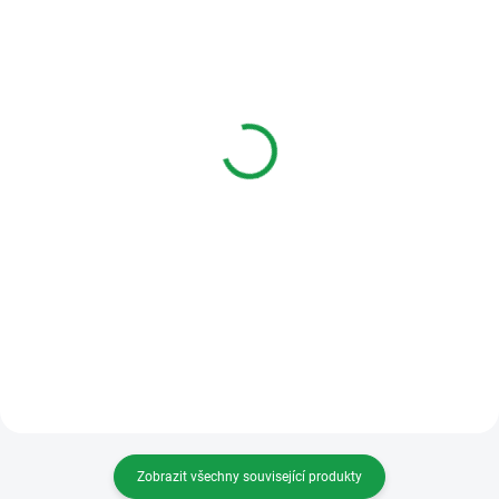
SKLADEM
SKLADEM
EMOS H3017.1 Sada
Emos H3010 EM-10AHD
videotelefonu EM-10AHD
Sada videotelefonu pro 1
pro 2 účastníky
byt advanced
10 495 Kč
5 327 Kč
Do košíku
Do košíku
Sada videotelefonu EM-10AHD
Multifunkční domovní AHD
pro 2 účastníky Více možností
videotelefon EMOS EM-10AHD
Více možností
Zobrazit všechny související produkty