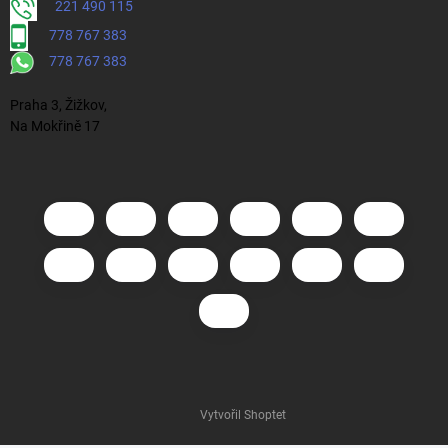
221 490 115
778 767 383
778 767 383
Praha 3, Žižkov,
Na Mokřině 17
Vytvořil Shoptet