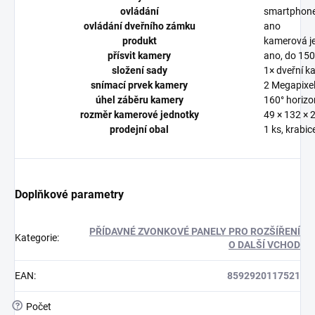
ovládání
smartphone
ovládání dveřního zámku
ano
produkt
kamerová j
přísvit kamery
ano, do 15
složení sady
1× dveřní k
snímací prvek kamery
2 Megapixe
úhel záběru kamery
160° horizo
rozměr kamerové jednotky
49 × 132 ×
prodejní obal
1 ks, krabic
Doplňkové parametry
PŘÍDAVNÉ ZVONKOVÉ PANELY PRO ROZŠÍŘENÍ
Kategorie
:
O DALŠÍ VCHOD
EAN
:
8592920117521
?
Počet