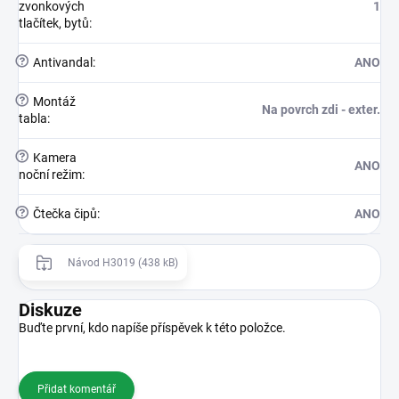
zvonkových
1
tlačítek, bytů
:
?
Antivandal
:
ANO
?
Montáž
Na povrch zdi - exter.
tabla
:
?
Kamera
ANO
noční režim
:
?
Čtečka čipů
:
ANO
Návod H3019 (438 kB)
Diskuze
Buďte první, kdo napíše příspěvek k této položce.
Přidat komentář