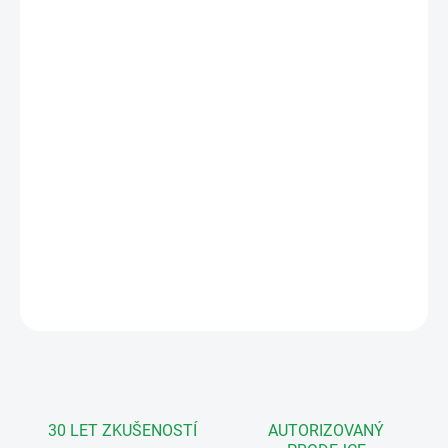
MŮŽEME
DORUČIT DO:
12.8.2026
MOŽNOSTI
DORUČENÍ
−
+
Přidat do košíku
EMOS H3019 Kamerová jednotka pro
monitory a videotelefony EMOS EM-10AHD
DETAILNÍ INFORMACE
ZEPTAT SE
HLÍDAT
30 LET ZKUŠENOSTÍ
AUTORIZOVANÝ