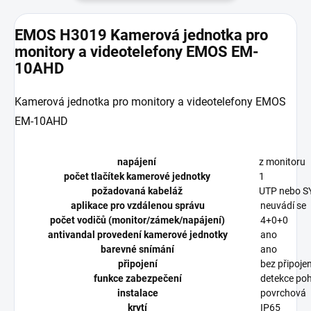
EMOS H3019 Kamerová jednotka pro
monitory a videotelefony EMOS EM-
10AHD
Kamerová jednotka pro monitory a videotelefony EMOS
EM-10AHD
napájení
z monitoru
počet tlačítek kamerové jednotky
1
požadovaná kabeláž
UTP nebo SY
aplikace pro vzdálenou správu
neuvádí se
počet vodičů (monitor/zámek/napájení)
4+0+0
antivandal provedení kamerové jednotky
ano
barevné snímání
ano
připojení
bez připojen
funkce zabezpečení
detekce poh
instalace
povrchová
krytí
IP65