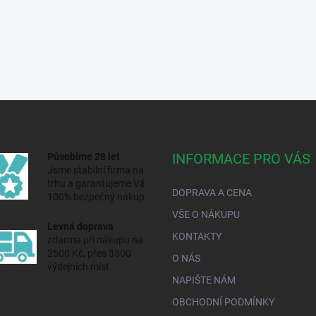
INFORMACE PRO VÁS
Působíme 28 let
Jsme stabilní firma na
trhu a
garantujeme Vám
DOPRAVA A CENA
100% bezpečný nákup.
VŠE O NÁKUPU
Levná doprava
KONTAKTY
zdarma při nákupu nad
2500 Kč, přes 3500
O NÁS
výdejních míst
NAPIŠTE NÁM
OBCHODNÍ PODMÍNKY