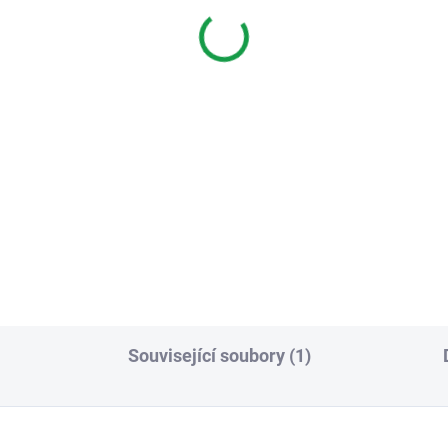
M
videotelefonu EM-10
pro 1 účastníka, čtečk
 Kč
čipů
6 104 Kč
Varianty
Do košíku
a modrá, žlutá, červená,
. Včetně sériového čísla.
Sada videotelefonu EM-10AH
pro 1 účastníka, čtečka čipů V
možností
Související soubory (1)