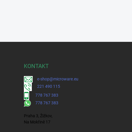
KONTAKT
e-shop@microware.eu
221 490 115
778 767 383
778 767 383
Praha 3, Žižkov,
Na Mokřině 17