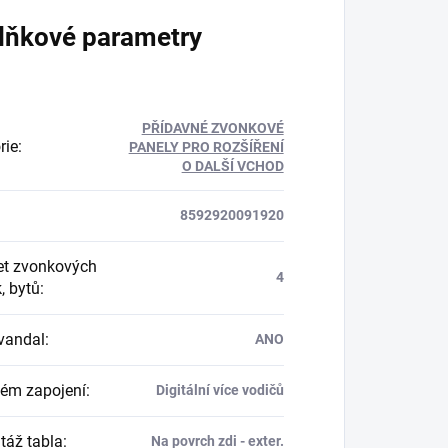
lňkové parametry
PŘÍDAVNÉ ZVONKOVÉ
rie
:
PANELY PRO ROZŠÍŘENÍ
O DALŠÍ VCHOD
8592920091920
t zvonkových
4
k, bytů
:
vandal
:
ANO
ém zapojení
:
Digitální více vodičů
áž tabla
:
Na povrch zdi - exter.