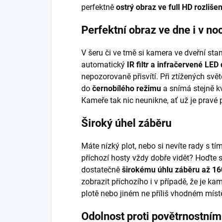
perfektně
ostrý obraz ve full HD rozlišen
Perfektní obraz ve dne i v noc
V šeru či ve tmě si kamera ve dveřní sta
automatický
IR filtr a infračervené LED
nepozorovaně přisvítí. Při ztížených sv
do
černobílého režimu
a snímá stejně k
Kameře tak nic neunikne, ať už je pravé
Široký úhel záběru
Máte nízký plot, nebo si nevíte rady s t
příchozí hosty vždy dobře vidět? Hoďte s
dostatečně
širokému úhlu záběru až 16
zobrazit příchozího i v případě, že je 
plotě nebo jiném ne příliš vhodném míst
Odolnost proti povětrnostním