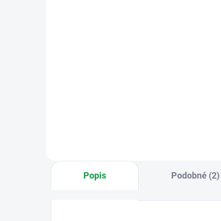
videotelefonu EM-10AHD
E
pro 2 účastníky
59
10 495 Kč
Do košíku
Barv
šedá
Sada videotelefonu EM-10AHD
pro 2 účastníky Více možností
Popis
Podobné (2)