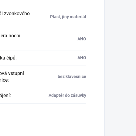
ál zvonkového
Plast, jiný materiál
ra noční
ANO
ka čipů
:
ANO
vá vstupní
bez klávesnice
nice
:
jení
:
Adaptér do zásuvky