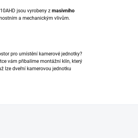
-10AHD jsou vyrobeny z
masivního
trnostním a mechanickým vlivům.
ostor pro umístění kamerové jednotky?
tce vám přibalíme montážní klín, který
už lze dveřní kamerovou jednotku