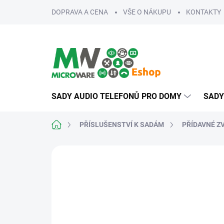
Přejít
DOPRAVA A CENA
VŠE O NÁKUPU
KONTAKTY
na
obsah
SADY AUDIO TELEFONŮ PRO DOMY
SADY
Domů
PŘÍSLUŠENSTVÍ K SADÁM
PŘÍDAVNÉ Z
ZNAČKA:
EMOS