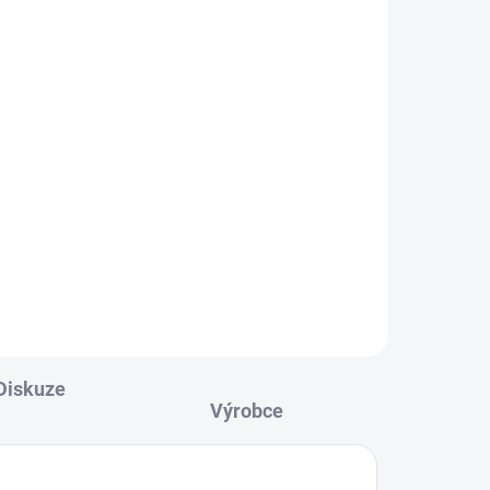
AHD
EM - kompaktní
a
47 Kč
Varianty
Včetně sériového čísla.
D
íce
Diskuze