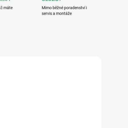
Kč máte
Mimo běžné poradenství i
servis a montáže
16.1
CIP125-K/MOD
ARMA
ADEM
SKLADEM
Čip, klíčenka - 125 kHz