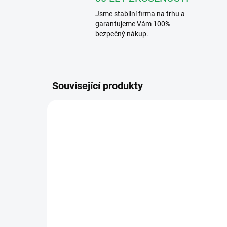
Jsme stabilní firma na trhu a
garantujeme Vám 100%
bezpečný nákup.
Související produkty
VÝHODNÉ ⛭
H3017-1
SKVĚLÁ CENA ✔
ZDARMA
I VÍCE VCHODŮ
SKLADEM
EMOS H3017.1 Sada
Čip