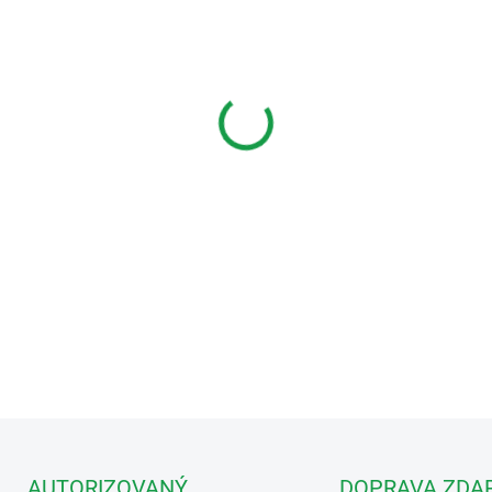
MŮŽEME DORUČIT DO:
11.8.2
−
+
Kamerová jednotka pro 
10AHD s přístupovou čt
Kamerová jednotka 4 tla
EMOS EM-10AHD se čt
DETAILNÍ INFORMACE
AUTORIZOVANÝ
DOPRAVA ZDA