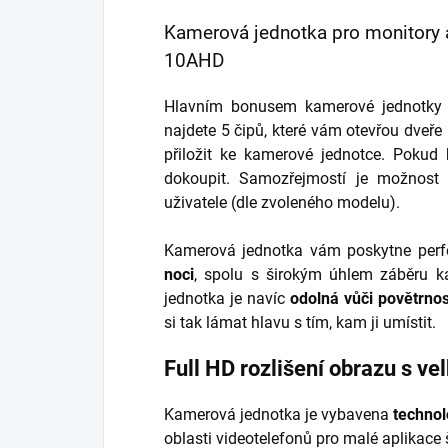
Kamerová jednotka pro monitory
10AHD
Hlavním bonusem kamerové jednotky 
najdete 5 čipů, které vám otevřou dveře 
přiložit ke kamerové jednotce. Pokud 
dokoupit. Samozřejmostí je možnost 
uživatele (dle zvoleného modelu).
Kamerová jednotka vám poskytne perfek
noci
, spolu s širokým úhlem záběru k
jednotka je navíc
odolná vůči povětrno
si tak lámat hlavu s tím, kam ji umístit.
Full HD rozlišení obrazu s v
Kamerová jednotka je vybavena
technol
oblasti videotelefonů pro malé aplikace š