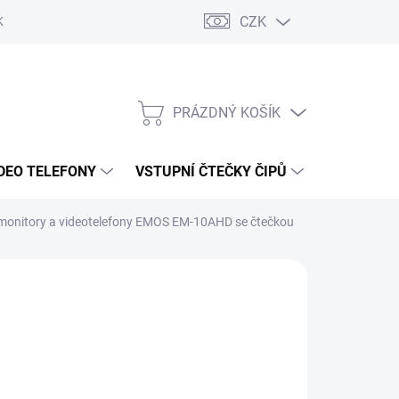
CZK
KY OCHRANY
PRÁZDNÝ KOŠÍK
NÁKUPNÍ
KOŠÍK
DEO TELEFONY
VSTUPNÍ ČTEČKY ČIPŮ
DOPRAVA 
 monitory a videotelefony EMOS EM-10AHD se čtečkou
5 Kč
/ ks