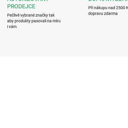
PRODEJCE
Při nákupu nad 2500 
dopravu zdarma
Pečlivě vybrané značky tak
aby produkty pasovali na míru
i vám
SKVĚLÁ CENA ✔
CIP125/CER
H30
I VÍCE VCHODŮ
ZD
SKLADEM
SKL
, klíčenka - 125 kHz
EMOS H3016.1 Sada