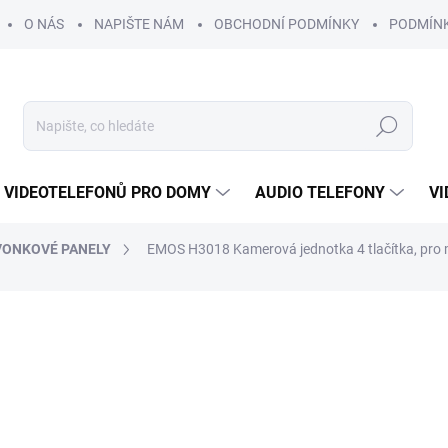
O NÁS
NAPIŠTE NÁM
OBCHODNÍ PODMÍNKY
PODMÍN
Hledat
 VIDEOTELEFONŮ PRO DOMY
AUDIO TELEFONY
VI
VONKOVÉ PANELY
EMOS H3018 Kamerová jednotka 4 tlačítka, pro
2 278 Kč
2 09
1 731 Kč bez DPH
Měrná
SKLADEM
cena: