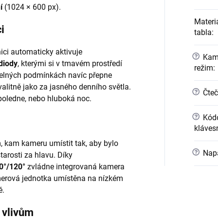
í
(1024 × 600 px).
Materi
i
tabla
:
nici automaticky aktivuje
?
Kame
 diody
, kterými si v tmavém prostředí
režim
:
ětelných podmínkách navíc přepne
valitně jako za jasného denního světla.
?
Čteč
 poledne, nebo hluboká noc.
?
Kódo
kláves
ím, kam kameru umístit tak, aby bylo
?
Napá
tarosti za hlavu. Díky
0°/120°
zvládne integrovaná kamera
kamerová jednotka umístěna na nízkém
ě.
 vlivům