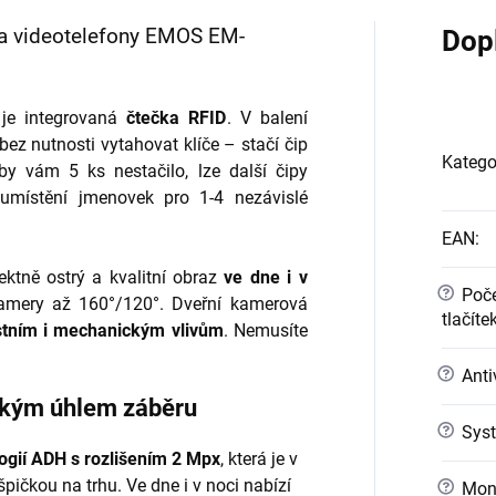
 a videotelefony EMOS EM-
Dop
je integrovaná
čtečka RFID
. V balení
bez nutnosti vytahovat klíče – stačí čip
Katego
by vám 5 ks nestačilo, lze další čipy
umístění jmenovek pro 1-4 nezávislé
EAN
:
tně ostrý a kvalitní obraz
ve dne i v
?
Poče
amery až 160°/120°. Dveřní kamerová
tlačíte
stním i mechanickým vlivům
. Nemusíte
?
Anti
elkým úhlem záběru
?
Syst
ogií ADH s rozlišením 2 Mpx
, která je v
pičkou na trhu. Ve dne i v noci nabízí
?
Mont