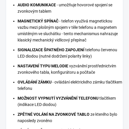
AUDIO KOMUNIKACE
- umožňuje hovorové spojení se
zvonkovým tablem
MAGNETICKÝ SPÍNAČ
- telefon využívá magnetickou
vazbu mezi plošným spojem v těle telefonu a magnetem
umístěným ve sluchátku - tento mechanismus nahrazuje
klasický mechanický vidlicový přepínač
SIGNALIZACE ŠPATNÉHO ZAPOJENÍ
telefonu červenou
LED diodou (nutné dodržení polarity linky)
NASTAVENÍ TYPU MELODIE
vyzvánění prostřednictvím
zvonkového tabla, konfigurátoru a počítače
OVLÁDÁNÍ ZÁMKU
- ovládání elektrického zámku tlačítkem
telefonu
MOŽNOST VYPNUTÍ VYZVÁNĚNÍ TELEFONU
tlačítkem
(indikace LED diodou)
ZPĚTNÉ VOLÁNÍ NA ZVONKOVÉ TABLO
ze kterého bylo
naposledy zvoněno