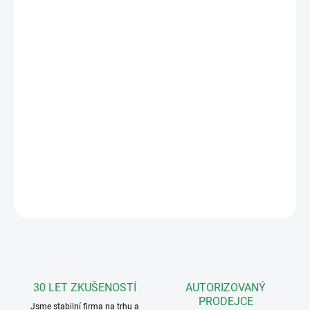
MOŽNOSTI
DORUČENÍ
−
+
Přidat do košíku
Domovní (domácí) telefon Viola DS15 je komunikační zařízení
určené pro dvoudrátový systém DUO Standard. Umožňuje kvalitní
hovorové spojení­ se zvonkovým tablem, ovládat elektrický zámek,
vypnout vyzvánění apod.
DETAILNÍ INFORMACE
ZEPTAT SE
HLÍDAT
30 LET ZKUŠENOSTÍ
AUTORIZOVANÝ
PRODEJCE
Jsme stabilní firma na trhu a