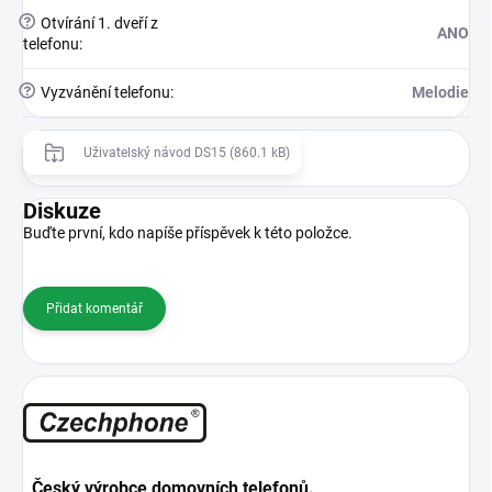
?
Otvírání 1. dveří z
ANO
telefonu
:
?
Vyzvánění telefonu
:
Melodie
Uživatelský návod DS15 (860.1 kB)
Diskuze
Buďte první, kdo napíše příspěvek k této položce.
Přidat komentář
Český výrobce domovních telefonů.