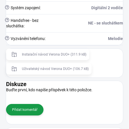
?
Systém zapojení
:
Digitální 2 vodiče
?
Handsfree - bez
NE - se sluchátkem
sluchátka
:
?
Vyzvánění telefonu
:
Melodie
Instalační návod Verona DUO+ (311.9 kB)
Uživatelský návod Verona DUO+ (106.7 kB)
Diskuze
Buďte první, kdo napíše příspěvek k této položce.
Přidat komentář