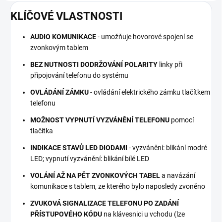
KLÍČOVÉ VLASTNOSTI
AUDIO KOMUNIKACE
- umožňuje hovorové spojení se
zvonkovým tablem
BEZ NUTNOSTI DODRŽOVÁNÍ POLARITY
linky při
připojování telefonu do systému
OVLÁDÁNÍ ZÁMKU
- ovládání elektrického zámku tlačítkem
telefonu
MOŽNOST VYPNUTÍ VYZVÁNĚNÍ TELEFONU
pomocí
tlačítka
INDIKACE STAVŮ LED DIODAMI
- vyzvánění: blikání modré
LED; vypnutí vyzvánění: blikání bílé LED
VOLÁNÍ AŽ NA PĚT ZVONKOVÝCH TABEL
a navázání
komunikace s tablem, ze kterého bylo naposledy zvoněno
ZVUKOVÁ SIGNALIZACE TELEFONU PO ZADÁNÍ
PŘÍSTUPOVÉHO KÓDU
na klávesnici u vchodu (lze