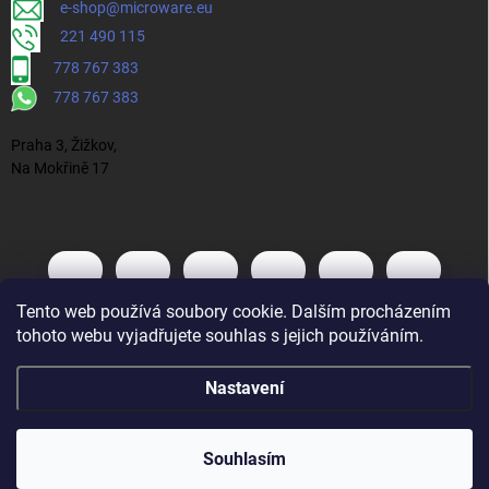
e-shop@microware.eu
221 490 115
778 767 383
778 767 383
Praha 3, Žižkov,
Na Mokřině 17
Tento web používá soubory cookie. Dalším procházením
tohoto webu vyjadřujete souhlas s jejich používáním.
Nastavení
Souhlasím
Vytvořil Shoptet