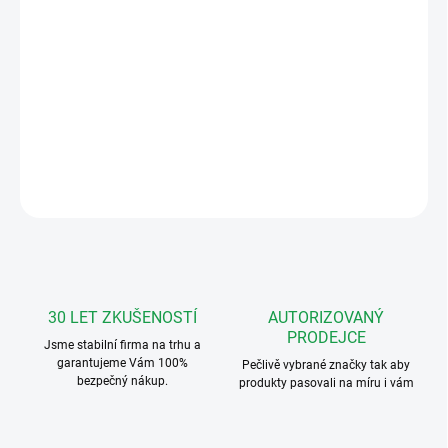
Domovní IP videotelefon je moderní zařízení, které ovládá vstupní
dveře (branku), vyzvání a komunikuje pomocí jednoduché aplikace
na mobilní zařízení (telefon, tablet) s iOS a Android.
Počet uživatelů až 10.
DETAILNÍ INFORMACE
ZEPTAT SE
HLÍDAT
30 LET ZKUŠENOSTÍ
AUTORIZOVANÝ
PRODEJCE
Jsme stabilní firma na trhu a
garantujeme Vám 100%
Pečlivě vybrané značky tak aby
bezpečný nákup.
produkty pasovali na míru i vám