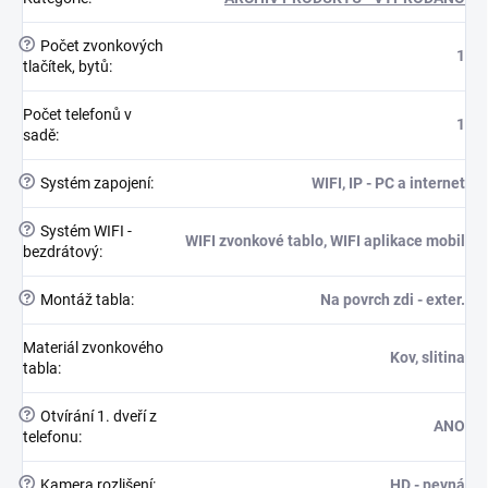
?
Počet zvonkových
1
tlačítek, bytů
:
Počet telefonů v
1
sadě
:
?
Systém zapojení
:
WIFI, IP - PC a internet
?
Systém WIFI -
WIFI zvonkové tablo, WIFI aplikace mobil
bezdrátový
:
?
Montáž tabla
:
Na povrch zdi - exter.
Materiál zvonkového
Kov, slitina
tabla
:
?
Otvírání 1. dveří z
ANO
telefonu
:
?
Kamera rozlišení
:
HD - pevná