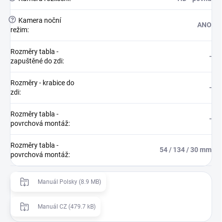
?
Kamera noční
ANO
režim
:
Rozměry tabla -
-
zapuštěné do zdi
:
Rozměry - krabice do
-
zdi
:
Rozměry tabla -
-
povrchová montáž
:
Rozměry tabla -
54 / 134 / 30 mm
povrchová montáž
:
Manuál Polsky (8.9 MB)
Manuál CZ (479.7 kB)