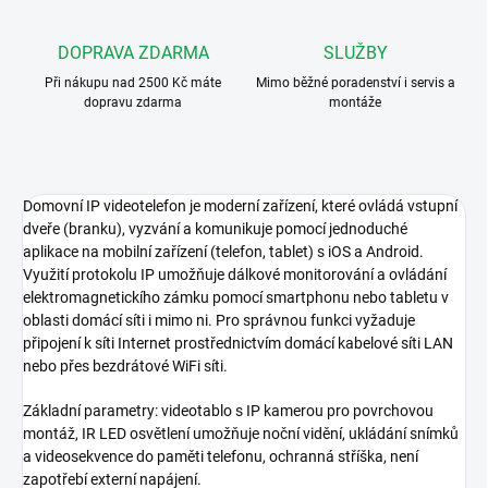
DOPRAVA ZDARMA
SLUŽBY
Při nákupu nad 2500 Kč máte
Mimo běžné poradenství i servis a
dopravu zdarma
montáže
Domovní IP videotelefon je moderní zařízení, které ovládá vstupní
dveře (branku), vyzvání a komunikuje pomocí jednoduché
aplikace na mobilní zařízení (telefon, tablet) s iOS a Android.
Využití protokolu IP umožňuje dálkové monitorování a ovládání
elektromagnetickího zámku pomocí smartphonu nebo tabletu v
oblasti domácí síti i mimo ni. Pro správnou funkci vyžaduje
připojení k síti Internet prostřednictvím domácí kabelové síti LAN
nebo přes bezdrátové WiFi síti.
Základní parametry: videotablo s IP kamerou pro povrchovou
montáž, IR LED osvětlení umožňuje noční vidění, ukládání snímků
a videosekvence do paměti telefonu, ochranná stříška, není
zapotřebí externí napájení.