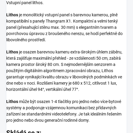
Vstupní panel lithos.
Lithos
je monolitický vstupní panel s barevnou kamerou, plně
kompatibilní s panely Thangram X1. Kompaktní a velmi tenký
panel (přesahující stěnu max. 30 mm) s elegantním tvarem a
povrchovou úpravou z broušeného nerezu, se hodí perfektně do
libovolného prostředí.
Lithos
je osazen barevnou kameru extra-širokým úhlem záběru,
která zajišťuje maximální přehled - ze vzdálenosti 50 cm, zabírá
kamera prostor široký 80 cm. S nejmodernějším senzorem a
použitým digitálním algoritmem zpracování obrazu, Lithos
garantuje vynikající kvalitu obrazu v libovolných podmínkách ve
dne nebo v noci. Rozlišení kamery je 680 x 512, citlivost 1 lux,
horizontální úhel 94°, vertikální úhel 77°.
Lithos
může být osazen 1-4 tlačítky pro jedno nebo více-bytové
systémy a podporuje vzájemnou komunikaci bez přídavných
zařízení se standardními videotelefony. Je tak ideálním řešením
pro jedno nebo dvou generační rodinné domy.
Skládá se z: