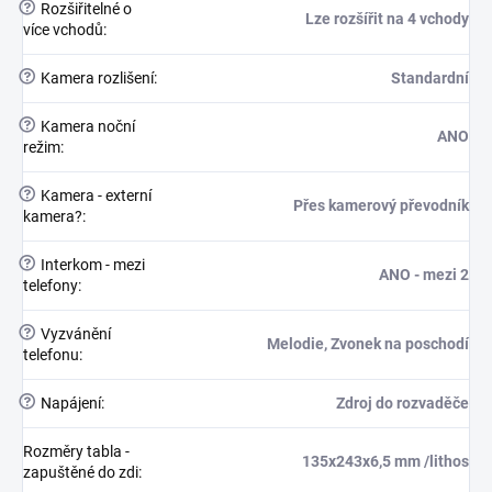
?
Rozšiřitelné o
Lze rozšířit na 4 vchody
více vchodů
:
?
Kamera rozlišení
:
Standardní
?
Kamera noční
ANO
režim
:
?
Kamera - externí
Přes kamerový převodník
kamera?
:
?
Interkom - mezi
ANO - mezi 2
telefony
:
?
Vyzvánění
Melodie, Zvonek na poschodí
telefonu
:
?
Napájení
:
Zdroj do rozvaděče
Rozměry tabla -
135x243x6,5 mm /lithos
zapuštěné do zdi
: