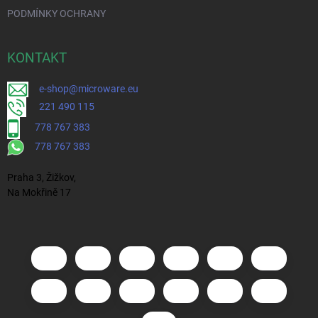
PODMÍNKY OCHRANY
KONTAKT
e-shop@microware.eu
221 490 115
778 767 383
778 767 383
Praha 3, Žižkov,
Na Mokřině 17