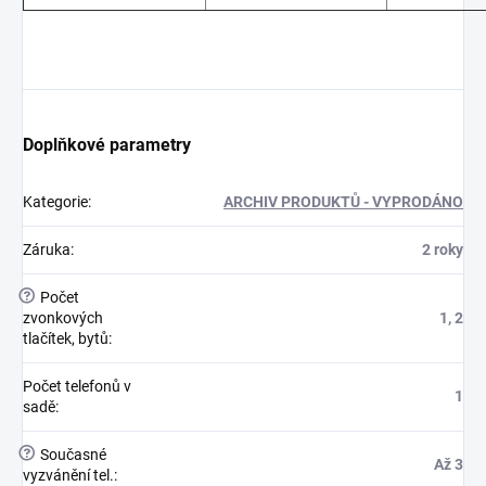
Doplňkové parametry
Kategorie
:
ARCHIV PRODUKTŮ - VYPRODÁNO
Záruka
:
2 roky
?
Počet
zvonkových
1, 2
tlačítek, bytů
:
Počet telefonů v
1
sadě
:
?
Současné
Až 3
vyzvánění tel.
: