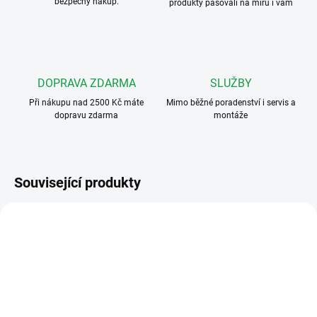
bezpečný nákup.
produkty pasovali na míru i vám
DOPRAVA ZDARMA
SLUŽBY
Při nákupu nad 2500 Kč máte
Mimo běžné poradenství i servis a
dopravu zdarma
montáže
Související produkty
FUTURA X1 WH
AGATA VC
ZDARMA
ZDARMA