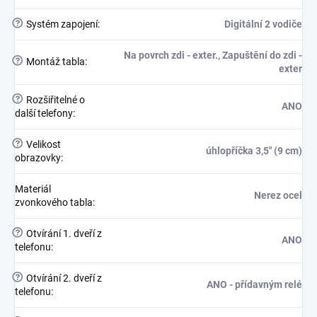
?
Systém zapojení
:
Digitální 2 vodiče
Na povrch zdi - exter., Zapuštění do zdi -
?
Montáž tabla
:
exter
?
Rozšiřitelné o
ANO
další telefony
:
?
Velikost
úhlopříčka 3,5" (9 cm)
obrazovky
:
Materiál
Nerez ocel
zvonkového tabla
:
?
Otvírání 1. dveří z
ANO
telefonu
:
?
Otvírání 2. dveří z
ANO - přídavným relé
telefonu
: