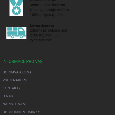
Jsme stabilní firma na
trhu a
garantujeme Vám
100% bezpečný nákup.
Levná doprava
zdarma při nákupu nad
2500 Kč, přes 3500
výdejních míst
INFORMACE PRO VÁS
DOPRAVA A CENA
VŠE O NÁKUPU
KONTAKTY
O NÁS
NAPIŠTE NÁM
OBCHODNÍ PODMÍNKY