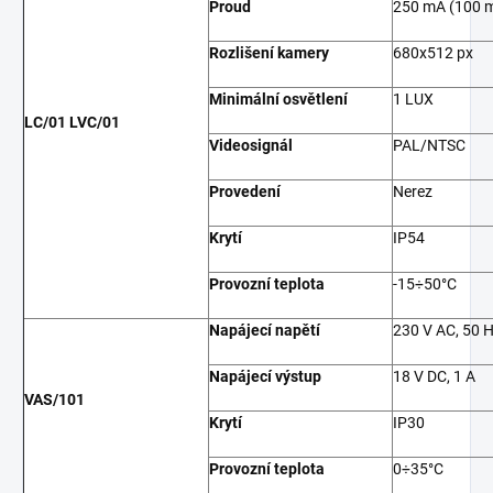
Proud
250 mA (100 m
Rozlišení kamery
680x512 px
Minimální osvětlení
1 LUX
LC/01 LVC/01
Videosignál
PAL/NTSC
Provedení
Nerez
Krytí
IP54
Provozní teplota
-15÷50°C
Napájecí napětí
230 V AC, 50 
Napájecí výstup
18 V DC, 1 A
VAS/101
Krytí
IP30
Provozní teplota
0÷35°C