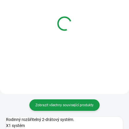
NEDOSTUPNÉ
NEDOSTUPNÉ
Bpt Futura X1 WH
Bpt AGATA VC Domovní
Handsfree videotelefon
video telefon AGATA
Futura
5 638 Kč
12 697 Kč
Varianty
Varianty
AGATA VC Domovní video telefon
AGATA
Futura X1 WH Handsfree
videotelefon Futura
Zobrazit všechny související produkty
Rodinný rozšiřitelný 2-drátový systém.
X1 systém