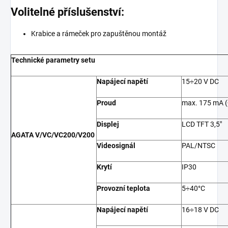
Volitelné příslušenství:
Krabice a rámeček pro zapuštěnou montáž
Technické parametry setu
Napájecí napětí
15÷20 V DC
Proud
max. 175 mA (
Displej
LCD TFT 3,5"
AGATA V/VC/VC200/V200
Videosignál
PAL/NTSC
Krytí
IP30
Provozní teplota
5÷40°C
Napájecí napětí
16÷18 V DC