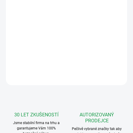
Měrná
8 601 Kč / 1 ks
cena:
NEDOSTUPNÉ
MOŽNOSTI
DORUČENÍ
AGATAKITVC04 Set video: AGATA VC
Rodinný rozšiřitelný 2-drátový systém.
DETAILNÍ INFORMACE
ZEPTAT SE
HLÍDAT
30 LET ZKUŠENOSTÍ
AUTORIZOVANÝ
PRODEJCE
Jsme stabilní firma na trhu a
garantujeme Vám 100%
Pečlivě vybrané značky tak aby