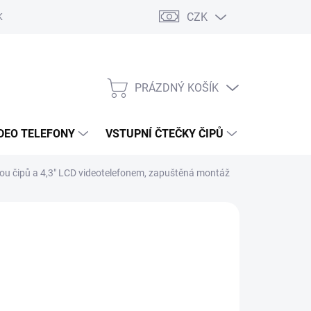
CZK
KY OCHRANY
PRÁZDNÝ KOŠÍK
NÁKUPNÍ
KOŠÍK
DEO TELEFONY
VSTUPNÍ ČTEČKY ČIPŮ
DOPRAVA 
kou čipů a 4,3" LCD videotelefonem, zapuštěná montáž
856 Kč
/ ks