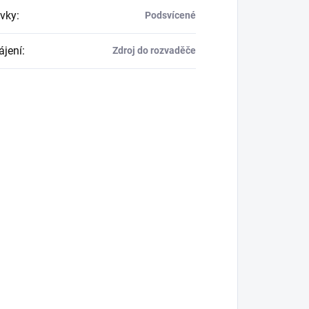
vky
:
Podsvícené
jení
:
Zdroj do rozvaděče