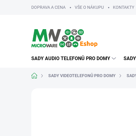
Přejít
DOPRAVA A CENA
VŠE O NÁKUPU
KONTAKTY
na
obsah
SADY AUDIO TELEFONŮ PRO DOMY
SADY
Domů
SADY VIDEOTELEFONŮ PRO DOMY
SADY
ZNAČKA:
V-LINE
NA MÍRU
ROZŠIŘITELNÉ
SNADNÁ MONTÁŽ
VÍCE 