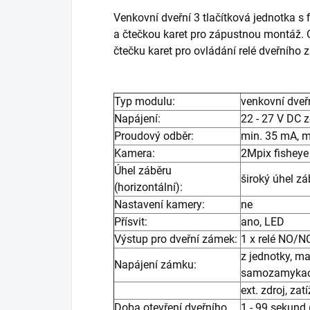
Venkovní dveřní 3 tlačítková jednotka s
a čtečkou karet pro zápustnou montáž. 
čtečku karet pro ovládání relé dveřního 
Typ modulu:
venkovní dveř
Napájení:
22 - 27 V DC 
Proudový odběr:
min. 35 mA, 
Kamera:
2Mpix fishey
Úhel záběru
široký úhel z
(horizontální):
Nastavení kamery:
ne
Přísvit:
ano, LED
Výstup pro dveřní zámek:
1 x relé NO/N
z jednotky, m
Napájení zámku:
samozamykac
ext. zdroj, za
Doba otevření dveřního
1 - 99 sekund (