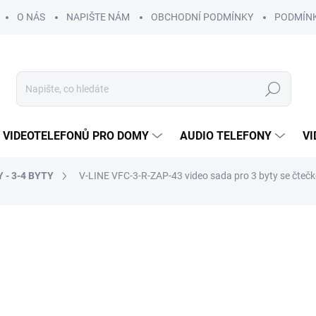
O NÁS
NAPIŠTE NÁM
OBCHODNÍ PODMÍNKY
PODMÍN
Hledat
 VIDEOTELEFONŮ PRO DOMY
AUDIO TELEFONY
VI
 - 3-4 BYTY
V-LINE VFC-3-R-ZAP-43 video sada pro 3 byty se čteč
DRUHŮ TEL.
ROZŠIŘITELNÉ O
DALŠÍ VCHOD
17 424 Kč
15 
ZDARMA
13 104 Kč bez DPH