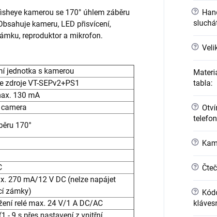
?
Hand
 fisheye kamerou se 170° úhlem záběru
sluchá
Obsahuje kameru, LED přisvícení,
zámku, reproduktor a mikrofon.
?
Veli
ní jednotka s kamerou
Materi
tabla
:
ze zdroje VT-SEPv2+PS1
max. 130 mA
?
e camera
Otvír
telefo
áběru 170°
?
Kame
?
C
Čteč
ax. 270 mA/12 V DC (nelze napájet
í zámky)
?
Kódo
kláves
tížení relé max. 24 V/1 A DC/AC
1 - 9 s přes nastavení z vnitřní