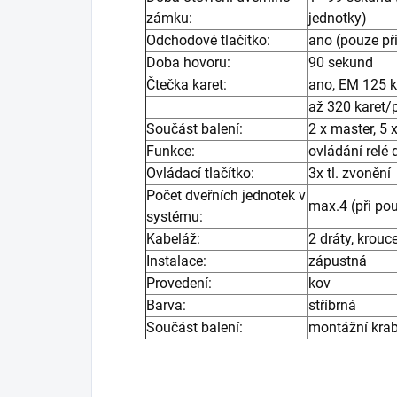
zámku:
jednotky)
Odchodové tlačítko:
ano (pouze př
Doba hovoru:
90 sekund
Čtečka karet:
ano, EM 125 
až 320 karet/
Součást balení:
2 x master, 5 
Funkce:
ovládání relé
Ovládací tlačítko:
3x tl. zvonění
Počet dveřních jednotek v
max.4 (při po
systému:
Kabeláž:
2 dráty, krouc
Instalace:
zápustná
Provedení:
kov
Barva:
stříbrná
Součást balení:
montážní krab