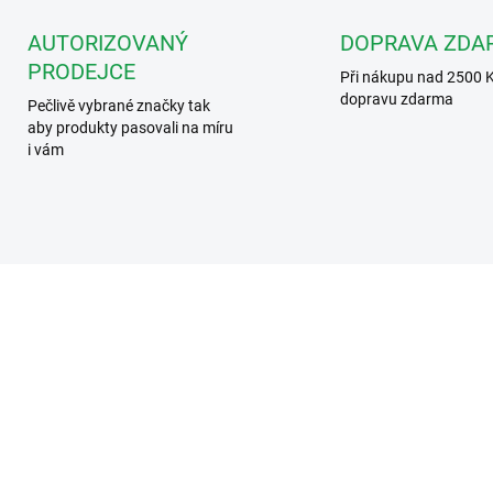
AUTORIZOVANÝ
DOPRAVA ZDA
PRODEJCE
Při nákupu nad 2500 
dopravu zdarma
Pečlivě vybrané značky tak
aby produkty pasovali na míru
i vám
VT-D-43 V2
VT-REL