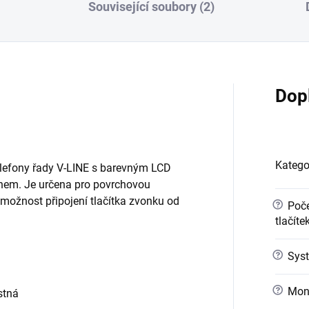
Související soubory (2)
Dop
Katego
telefony řady V-LINE s barevným LCD
onem. Je určena pro povrchovou
možnost připojení tlačítka zvonku od
?
Poče
tlačíte
?
Syst
?
Mont
stná