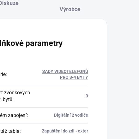
Diskuze
lňkové parametry
SADY VIDEOTELEFONŮ
rie
:
PRO 3-4 BYTY
t zvonkových
3
k, bytů
:
ém zapojení
:
Digitální 2 vodiče
áž tabla
:
Zapuštění do zdi - exter