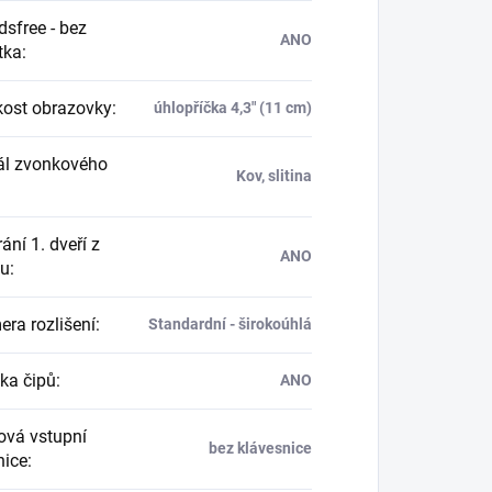
sfree - bez
ANO
tka
:
kost obrazovky
:
úhlopříčka 4,3" (11 cm)
ál zvonkového
Kov, slitina
ání 1. dveří z
ANO
nu
:
ra rozlišení
:
Standardní - širokoúhlá
ka čipů
:
ANO
vá vstupní
bez klávesnice
nice
: