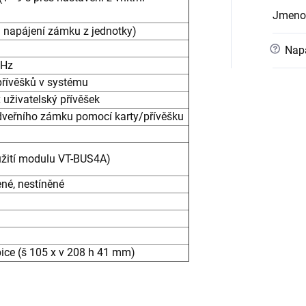
Jmeno
i napájení zámku z jednotky)
?
Napá
kHz
přívěšků v systému
x uživatelský přívěšek
 dveřního zámku pomocí karty/přívěšku
užití modulu VT-BUS4A)
ené, nestíněné
ice (š 105 x v 208 h 41 mm)