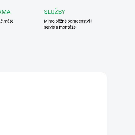
RMA
SLUŽBY
Kč máte
Mimo běžné poradenství i
servis a montáže
E V2
VT-BUS4F