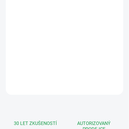
cena:
MONTÁŽ
MOŽNOSTI DORUČENÍ
−
+
Přidat do košíku
Barevná 7" handsfree videosouprava, 2 účastník, ZM, broušená
nerez
DETAILNÍ INFORMACE
ZEPTAT SE
HLÍDAT
30 LET ZKUŠENOSTÍ
AUTORIZOVANÝ