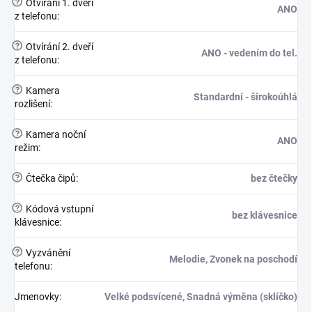
?
Otvírání 1. dveří
ANO
z telefonu
:
?
Otvírání 2. dveří
ANO - vedením do tel.
z telefonu
:
?
Kamera
Standardní - širokoúhlá
rozlišení
:
?
Kamera noční
ANO
režim
:
?
Čtečka čipů
:
bez čtečky
?
Kódová vstupní
bez klávesnice
klávesnice
:
?
Vyzvánění
Melodie, Zvonek na poschodí
telefonu
:
Jmenovky
:
Velké podsvícené, Snadná výměna (sklíčko)