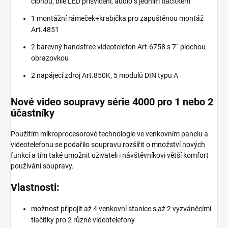
clonou, bílé LED přisvícení, audio s jedním tlačítkem
1 montážní rámeček+krabička pro zapuštěnou montáž
Art.4851
2 barevný handsfree videotelefon Art.6758 s 7“ plochou
obrazovkou
2 napájecí zdroj Art.850K, 5 modulů DIN typu A
Nové video soupravy série 4000 pro 1 nebo 2
účastníky
Použitím mikroprocesorové technologie ve venkovním panelu a
videotelefonu se podařilo soupravu rozšířit o množství nových
funkcí a tím také umožnit uživateli i návštěvníkovi větší komfort
používání soupravy.
Vlastnosti:
možnost připojit až 4 venkovní stanice s až 2 vyzváněcími
tlačítky pro 2 různé videotelefony