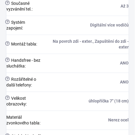
?
Současné
Až 3
vyzvánění tel.
:
?
Systém
Digitální více vodičů
zapojení
:
Na povrch zdi - exter., Zapuštění do zdi -
?
Montáž tabla
:
exter
?
Handsfree - bez
ANO
sluchátka
:
?
Rozšiřitelné o
ANO
další telefony
:
?
Velikost
úhlopříčka 7" (18 cm)
obrazovky
:
Materiál
Nerez ocel
zvonkového tabla
: