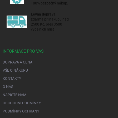
100% bezpečný nákup.
Levná doprava
zdarma při nákupu nad
2500 Kč, přes 3500
výdejních míst
INFORMACE PRO VÁS
DOPRAVA A CENA
VŠE O NÁKUPU
KONTAKTY
O NÁS
NAPIŠTE NÁM
OBCHODNÍ PODMÍNKY
PODMÍNKY OCHRANY