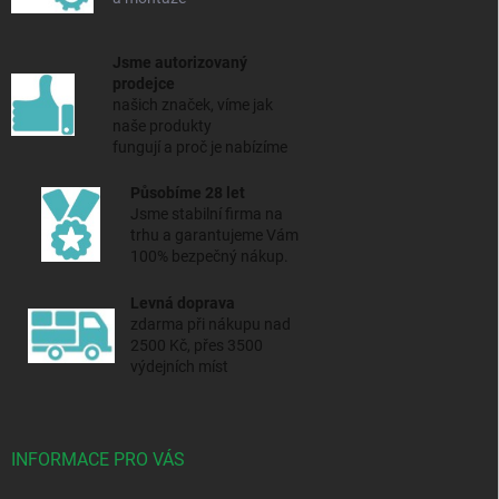
Jsme autorizovaný
prodejce
našich značek, víme jak
naše produkty
fungují a proč je nabízíme
Působíme 28 let
Jsme stabilní firma na
trhu a
garantujeme Vám
100% bezpečný nákup.
Levná doprava
zdarma při nákupu nad
2500 Kč, přes 3500
výdejních míst
INFORMACE PRO VÁS