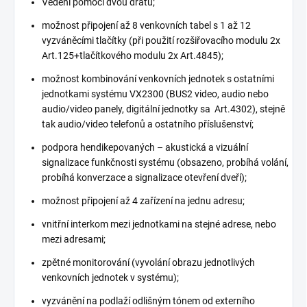
Vedení pomocí dvou drátů;
možnost připojení až 8 venkovních tabel s 1 až 12
vyzváněcími tlačítky (při použití rozšiřovacího modulu 2x
Art.125+tlačítkového modulu 2x Art.4845);
možnost kombinování venkovních jednotek s ostatními
jednotkami systému VX2300 (BUS2 video, audio nebo
audio/video panely, digitální jednotky sa Art.4302), stejně
tak audio/video telefonů a ostatního příslušenství;
podpora hendikepovaných – akustická a vizuální
signalizace funkčnosti systému (obsazeno, probíhá volání,
probíhá konverzace a signalizace otevření dveří);
možnost připojení až 4 zařízení na jednu adresu;
vnitřní interkom mezi jednotkami na stejné adrese, nebo
mezi adresami;
zpětné monitorování (vyvolání obrazu jednotlivých
venkovních jednotek v systému);
vyzvánění na podlaží odlišným tónem od externího