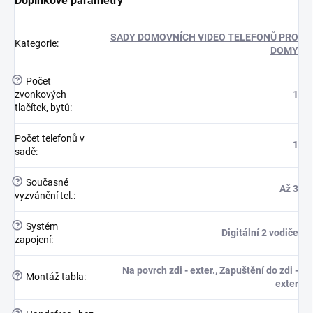
Doplňkové parametry
SADY DOMOVNÍCH VIDEO TELEFONŮ PRO
Kategorie
:
DOMY
?
Počet
zvonkových
1
tlačítek, bytů
:
Počet telefonů v
1
sadě
:
?
Současné
Až 3
vyzvánění tel.
:
?
Systém
Digitální 2 vodiče
zapojení
:
Na povrch zdi - exter., Zapuštění do zdi -
?
Montáž tabla
:
exter