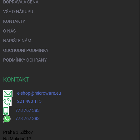
DOPRAVA A CENA
VŠE O NÁKUPU
KONTAKTY
O NÁS
NAPIŠTE NÁM
OBCHODNÍ PODMÍNKY
PODMÍNKY OCHRANY
KONTAKT
e-shop@microware.eu
221 490 115
778 767 383
778 767 383
Praha 3, Žižkov,
Na Mokřině 17