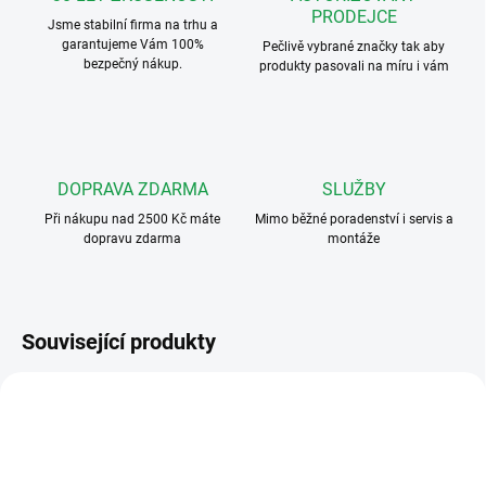
PRODEJCE
Jsme stabilní firma na trhu a
garantujeme Vám 100%
Pečlivě vybrané značky tak aby
bezpečný nákup.
produkty pasovali na míru i vám
DOPRAVA ZDARMA
SLUŽBY
Při nákupu nad 2500 Kč máte
Mimo běžné poradenství i servis a
dopravu zdarma
montáže
Související produkty
SLEVA 8% PO
SLEVA 8% PO
PŘIHLÁŠENÍ
ART. 6488
PŘIHLÁŠENÍ
ART. 6388
ZDARMA
ZDARMA