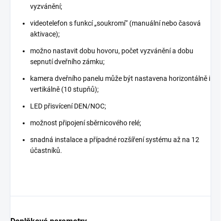
vyzvánění;
videotelefon s funkcí „soukromí“ (manuální nebo časová
aktivace);
možno nastavit dobu hovoru, počet vyzvánění a dobu
sepnutí dveřního zámku;
kamera dveřního panelu může být nastavena horizontálně i
vertikálně (10 stupňů);
LED přisvícení DEN/NOC;
možnost připojení sběrnicového relé;
snadná instalace a případné rozšíření systému až na 12
účastníků.