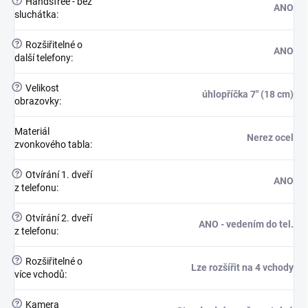
?
Handsfree - bez
ANO
sluchátka
:
?
Rozšiřitelné o
ANO
další telefony
:
?
Velikost
úhlopříčka 7" (18 cm)
obrazovky
:
Materiál
Nerez ocel
zvonkového tabla
:
?
Otvírání 1. dveří
ANO
z telefonu
:
?
Otvírání 2. dveří
ANO - vedením do tel.
z telefonu
:
?
Rozšiřitelné o
Lze rozšířit na 4 vchody
více vchodů
:
?
Kamera