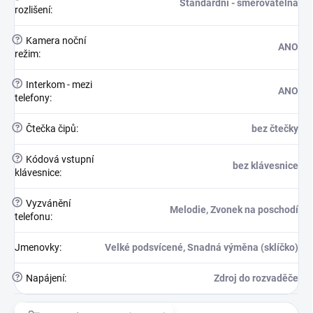
Standardní - směrovatelná
rozlišení
:
?
Kamera noční
ANO
režim
:
?
Interkom - mezi
ANO
telefony
:
?
Čtečka čipů
:
bez čtečky
?
Kódová vstupní
bez klávesnice
klávesnice
:
?
Vyzvánění
Melodie, Zvonek na poschodí
telefonu
:
Jmenovky
:
Velké podsvícené, Snadná výměna (sklíčko)
?
Napájení
:
Zdroj do rozvaděče