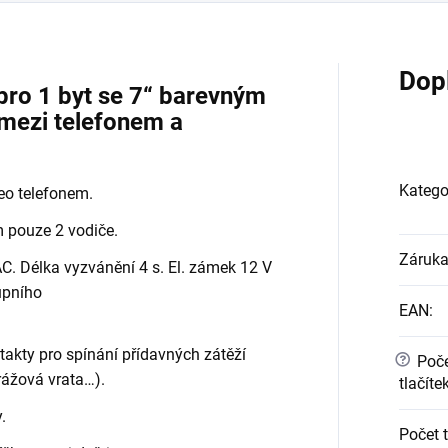
Dop
ro 1 byt se 7“ barevným
 mezi telefonem a
Katego
eo telefonem.
 pouze 2 vodiče.
Záruk
. Délka vyzvánění 4 s. El. zámek 12 V
upního
EAN
:
akty pro spínání přídavných zátěží
?
Poče
rážová vrata…).
tlačíte
.
Počet 