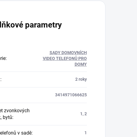
lňkové parametry
SADY DOMOVNÍCH
rie
:
VIDEO TELEFONŮ PRO
DOMY
a
:
2 roky
3414971066625
t zvonkových
1, 2
k, bytů
:
telefonů v sadě
:
1