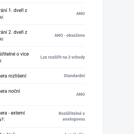
ání 1. dveří z
ANO
nu
:
ání 2. dveří z
ANO - obsaženo
nu
:
řitelné o více
Lze rozšířit na 2 vchody
ů
:
ra rozlišení
:
Standardní
ra noční
ANO
ra - externí
Rozšiřitelné o
a?
:
analogovou