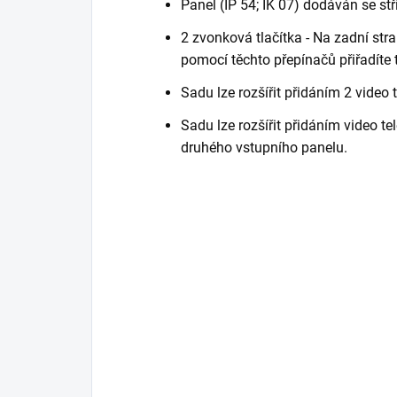
Panel (IP 54; IK 07) dodáván se stří
2 zvonková tlačítka - Na zadní str
pomocí těchto přepínačů přiřadíte 
Sadu lze rozšířit přidáním 2 video 
Sadu lze rozšířit přidáním video t
druhého vstupního panelu.