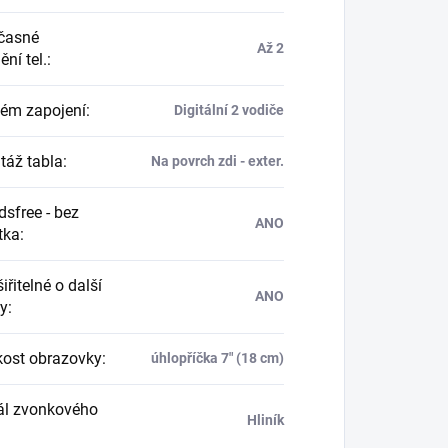
časné
Až 2
ní tel.
:
ém zapojení
:
Digitální 2 vodiče
áž tabla
:
Na povrch zdi - exter.
sfree - bez
ANO
tka
:
řitelné o další
ANO
ny
:
kost obrazovky
:
úhlopříčka 7" (18 cm)
ál zvonkového
Hliník