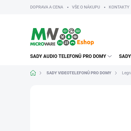
Přejít
DOPRAVA A CENA
VŠE O NÁKUPU
KONTAKTY
na
obsah
SADY AUDIO TELEFONŮ PRO DOMY
SADY
Domů
SADY VIDEOTELEFONŮ PRO DOMY
Legr
ZNAČKA:
LEGRAND
ROZŠIŘITELNÉ
SPOLEHLIVÉ
ROZŠIŘITELNÉ O
DALŠÍ VCHOD