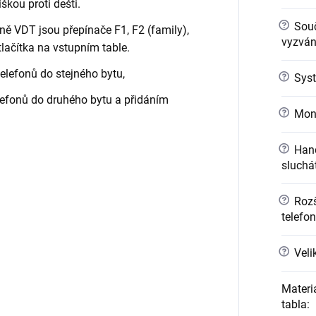
škou proti dešti.
?
Sou
aně VDT jsou přepínače F1, F2 (family),
vyzváně
tlačítka na vstupním table.
telefonů do stejného bytu,
?
Syst
elefonů do druhého bytu a přidáním
?
Mont
?
Hand
sluchá
?
Rozši
telefo
?
Veli
Materi
tabla
: