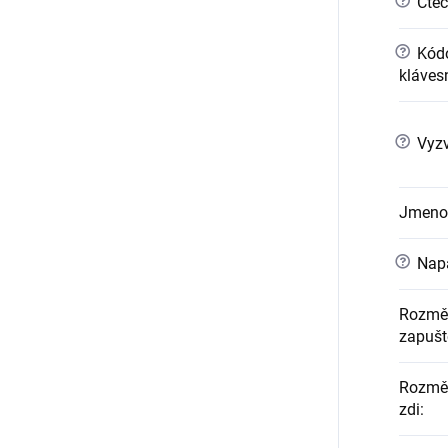
?
Čteč
?
Kódo
kláves
?
Vyzv
Jmeno
?
Napá
Rozměr
zapušt
Rozměr
zdi
: