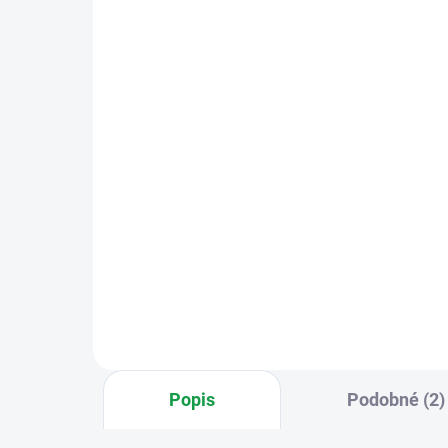
DOSTUPNOST DO DVOU TÝDNŮ
Legrand 369339 Přídavný
Le
vstupní panel pro sady
Pří
Legrand
7“ 
max
5 524 Kč
4 
Do košíku
Přídavný vstupní panel pro sady
Leg
369220, 369230 a 369320 (lze
vide
přidat max. 1
(lze
bytu
Popis
Podobné (2)