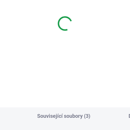
NEDOSTUPNÉ
grand 369235 7"
davný video telefon se
obrazovkou (lze přidat
. 2 do každého bytu).
348 Kč
Varianty
rand 369235 7" Přídavný
o telefon se 7“ obrazovkou
 přidat max. 2 do každého
).
Související soubory (3)