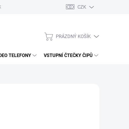
CZK
KY OCHRANY
PRÁZDNÝ KOŠÍK
NÁKUPNÍ
KOŠÍK
DEO TELEFONY
VSTUPNÍ ČTEČKY ČIPŮ
DOPRAVA 
5 Kč
/ ks