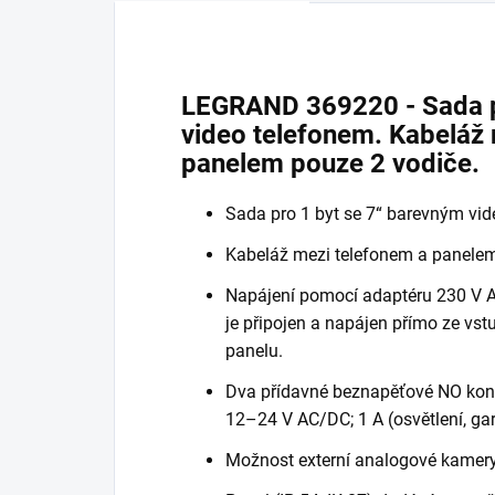
LEGRAND 369220 - Sada p
video telefonem. Kabeláž
panelem pouze 2 vodiče.
Sada pro 1 byt se 7“ barevným vid
Kabeláž mezi telefonem a panelem
Napájení pomocí adaptéru 230 V AC
je připojen a napájen přímo ze vst
panelu.
Dva přídavné beznapěťové NO kont
12–24 V AC/DC; 1 A (osvětlení, ga
Možnost externí analogové kamery