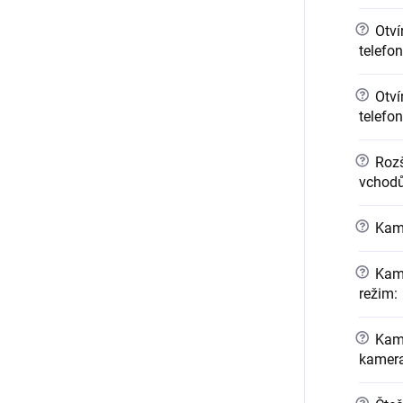
?
Otvír
telefo
?
Otvír
telefo
?
Rozši
vchod
?
Kame
?
Kame
režim
:
?
Kame
kamer