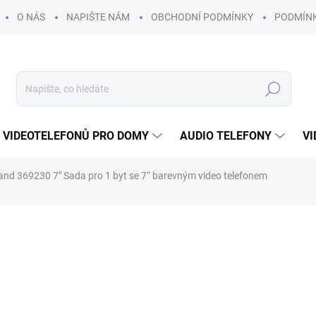
O NÁS
NAPIŠTE NÁM
OBCHODNÍ PODMÍNKY
PODMÍN
Hledat
 VIDEOTELEFONŮ PRO DOMY
AUDIO TELEFONY
VI
and 369230 7" Sada pro 1 byt se 7“ barevným video telefonem
DOKUPTE SI
TELEFON NAVÍC
9 247 Kč
8 04
ZDARMA
6 649 Kč bez DPH