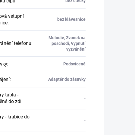
ka čipů
:
bez čtečky
vá vstupní
bez klávesnice
nice
:
Melodie, Zvonek na
ánění telefonu
:
poschodí, Vypnutí
vyzvánění
vky
:
Podsvícené
jení
:
Adaptér do zásuvky
y tabla -
-
ěné do zdi
:
y - krabice do
-