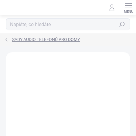
Přejít
na
obsah
Hledat
SADY AUDIO TELEFONŮ PRO DOMY
ZNAČKA:
TESLA
ZDARMA