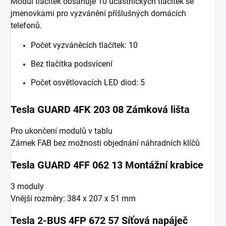
Modul tlačítek obsahuje 10 účastnických tlačítek se
jmenovkami pro vyzvánění příšlušných domácích
telefonů.
Počet vyzváněcích tlačítek: 10
Bez tlačítka podsvícení
Počet osvětlovacích LED diod: 5
Tesla GUARD 4FK 203 08 Zámková lišta
Pro ukončení modulů v tablu
Zámek FAB bez možnosti objednání náhradních klíčů
Tesla GUARD 4FF 062 13 Montážní krabice
3 moduly
Vnější rozměry: 384 x 207 x 51 mm
Tesla 2-BUS 4FP 672 57 Síťová napáječ