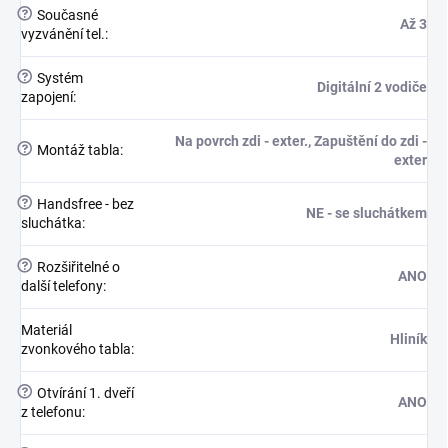
?
Současné
Až 3
vyzvánění tel.
:
?
Systém
Digitální 2 vodiče
zapojení
:
Na povrch zdi - exter., Zapuštění do zdi -
?
Montáž tabla
:
exter
?
Handsfree - bez
NE - se sluchátkem
sluchátka
:
?
Rozšiřitelné o
ANO
další telefony
:
Materiál
Hliník
zvonkového tabla
:
?
Otvírání 1. dveří
ANO
z telefonu
: