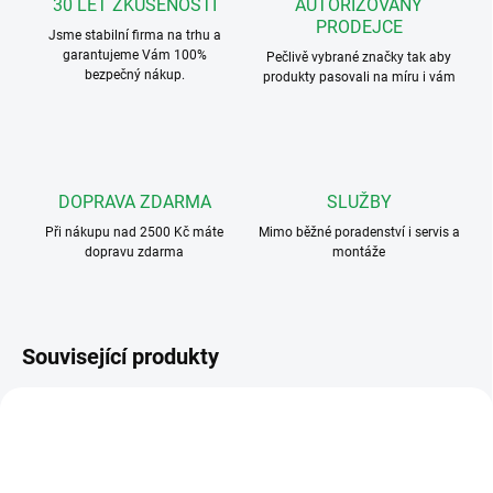
30 LET ZKUŠENOSTÍ
AUTORIZOVANÝ
PRODEJCE
Jsme stabilní firma na trhu a
garantujeme Vám 100%
Pečlivě vybrané značky tak aby
bezpečný nákup.
produkty pasovali na míru i vám
DOPRAVA ZDARMA
SLUŽBY
Při nákupu nad 2500 Kč máte
Mimo běžné poradenství i servis a
dopravu zdarma
montáže
Související produkty
4FP 211 42.201
4FP 211 03.201