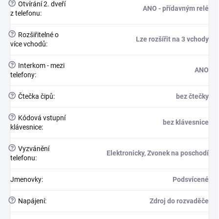
?
Otvírání 2. dveří
ANO - přídavným relé
z telefonu
:
?
Rozšiřitelné o
Lze rozšířit na 3 vchody
více vchodů
:
?
Interkom - mezi
ANO
telefony
:
?
Čtečka čipů
:
bez čtečky
?
Kódová vstupní
bez klávesnice
klávesnice
:
?
Vyzvánění
Elektronicky, Zvonek na poschodí
telefonu
:
Jmenovky
:
Podsvícené
?
Napájení
:
Zdroj do rozvaděče