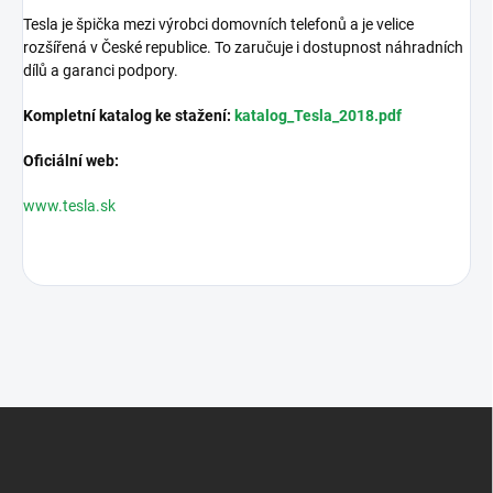
Tesla je špička mezi výrobci domovních telefonů a je velice
rozšířená v České republice. To zaručuje i dostupnost náhradních
dílů a garanci podpory.
Kompletní katalog ke stažení:
katalog_Tesla_2018.pdf
Oficiální web:
www.tesla.sk
Z
á
p
a