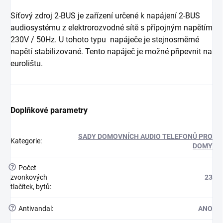
Síťový zdroj 2-BUS je zařízení určené k napájení 2-BUS
audiosystému z elektrorozvodné sítě s přípojným napětím
230V / 50Hz. U tohoto typu napáječe je stejnosměrné
napětí stabilizované. Tento napáječ je možné připevnit na
eurolištu.
Doplňkové parametry
SADY DOMOVNÍCH AUDIO TELEFONŮ PRO
Kategorie
:
DOMY
?
Počet
zvonkových
23
tlačítek, bytů
:
?
Antivandal
:
ANO