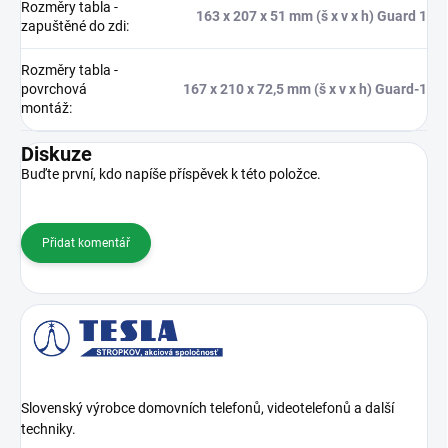
Rozměry tabla -
163 x 207 x 51 mm (š x v x h) Guard 1
zapuštěné do zdi
:
Rozměry tabla -
povrchová
167 x 210 x 72,5 mm (š x v x h) Guard-1
montáž
:
Diskuze
Buďte první, kdo napíše příspěvek k této položce.
Přidat komentář
Slovenský výrobce domovních telefonů, videotelefonů a další
techniky.