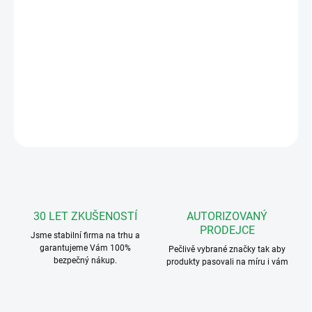
−
+
Přidat do košíku
Autonomní čtečka karet 125 Khz, včetně záložního akumulátoru.
Kompletní sada.
DETAILNÍ INFORMACE
ZEPTAT SE
HLÍDAT
30 LET ZKUŠENOSTÍ
AUTORIZOVANÝ
PRODEJCE
Jsme stabilní firma na trhu a
garantujeme Vám 100%
Pečlivě vybrané značky tak aby
bezpečný nákup.
produkty pasovali na míru i vám