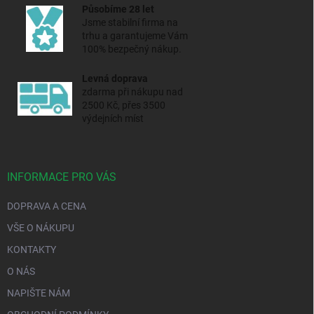
Působíme 28 let
Jsme stabilní firma na
trhu a
garantujeme Vám
100% bezpečný nákup.
Levná doprava
zdarma při nákupu nad
2500 Kč, přes 3500
výdejních míst
INFORMACE PRO VÁS
DOPRAVA A CENA
VŠE O NÁKUPU
KONTAKTY
O NÁS
NAPIŠTE NÁM