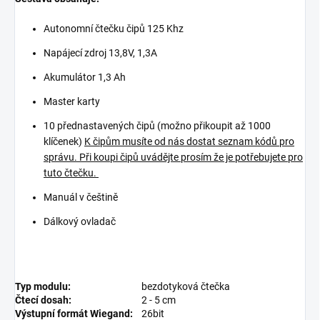
Autonomní čtečku čipů 125 Khz
Napájecí zdroj 13,8V, 1,3A
Akumulátor 1,3 Ah
Master karty
10 přednastavených čipů (možno přikoupit až 1000
klíčenek)
K čipům musíte od nás dostat seznam kódů pro
správu. Při koupi čipů uvádějte prosím že je potřebujete pro
tuto čtečku.
Manuál v češtině
Dálkový ovladač
Typ modulu:
bezdotyková čtečka
Čtecí dosah:
2 - 5 cm
Výstupní formát Wiegand:
26bit