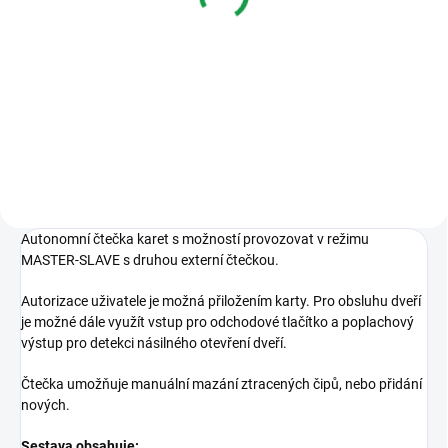
59 Kč
47 Kč
Varianty
Varianty
Barva modrá, žlutá, červená,
Včetně sériového čísla.
šedá. Včetně sériového čísla.
Autonomní čtečka karet s možností provozovat v režimu
MASTER-SLAVE s druhou externí čtečkou.
Autorizace uživatele je možná přiložením karty. Pro obsluhu dveří
je možné dále využít vstup pro odchodové tlačítko a poplachový
výstup pro detekci násilného otevření dveří.
Čtečka umožňuje manuální mazání ztracených čipů, nebo přidání
nových.
Sestava obsahuje: