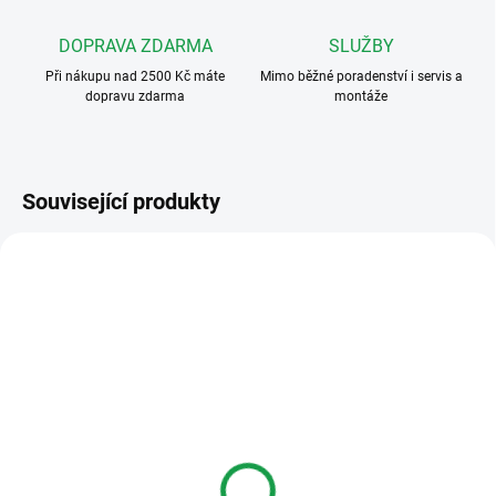
DOPRAVA ZDARMA
SLUŽBY
Při nákupu nad 2500 Kč máte
Mimo běžné poradenství i servis a
dopravu zdarma
montáže
Související produkty
CIP125/CER
CIP125-K/MOD
SKLADEM
SKLADEM
Čip, klíčenka - 125 kHz
Čip, klíčenka - 125 kHz
EM
EM - kompaktní