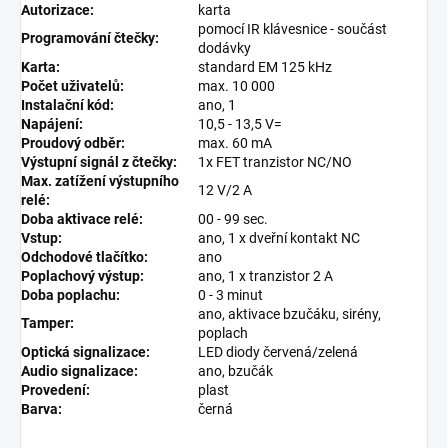
Autorizace:
karta
pomocí IR klávesnice - součást
Programování čtečky:
dodávky
Karta:
standard EM 125 kHz
Počet uživatelů:
max. 10 000
Instalační kód:
ano, 1
Napájení:
10,5 - 13,5 V=
Proudový odběr:
max. 60 mA
Výstupní signál z čtečky:
1x FET tranzistor NC/NO
Max. zatížení výstupního
12 V/2 A
relé:
Doba aktivace relé:
00 - 99 sec.
Vstup:
ano, 1 x dveřní kontakt NC
Odchodové tlačítko:
ano
Poplachový výstup:
ano, 1 x tranzistor 2 A
Doba poplachu:
0 - 3 minut
ano, aktivace bzučáku, sirény,
Tamper:
poplach
Optická signalizace:
LED diody červená/zelená
Audio signalizace:
ano, bzučák
Provedení:
plast
Barva:
černá