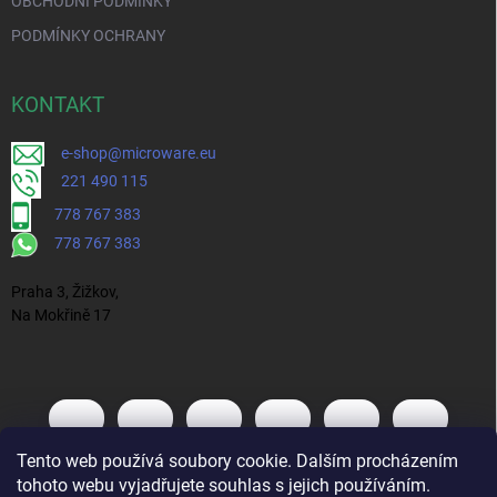
OBCHODNÍ PODMÍNKY
PODMÍNKY OCHRANY
KONTAKT
e-shop@microware.eu
221 490 115
778 767 383
778 767 383
Praha 3, Žižkov,
Na Mokřině 17
Tento web používá soubory cookie. Dalším procházením
tohoto webu vyjadřujete souhlas s jejich používáním.