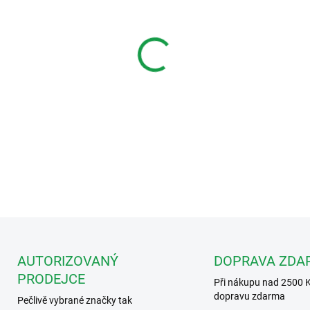
Měrná
NA ZAKÁZKU
cena:
MOŽNOSTI DORUČENÍ
−
+
Sběrnicové/Vyzváněcí relé p
sběrnici
DETAILNÍ INFORMACE
AUTORIZOVANÝ
DOPRAVA ZDA
PRODEJCE
Při nákupu nad 2500 
dopravu zdarma
Pečlivě vybrané značky tak