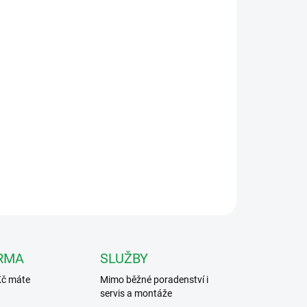
Přidat do košíku
ro BUS2 videosystém, připojuje se přímo na
ZEPTAT SE
HLÍDAT
RMA
SLUŽBY
Kč máte
Mimo běžné poradenství i
servis a montáže