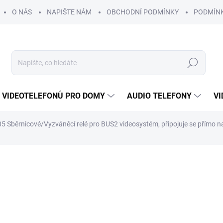
O NÁS
NAPIŠTE NÁM
OBCHODNÍ PODMÍNKY
PODMÍN
Hledat
 VIDEOTELEFONŮ PRO DOMY
AUDIO TELEFONY
VI
05 Sběrnicové/Vyzváněcí relé pro BUS2 videosystém, připojuje se přímo na
2 035 Kč
/ ks
1 682 Kč bez DPH