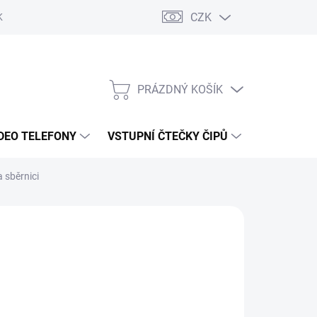
CZK
KY OCHRANY
PRÁZDNÝ KOŠÍK
NÁKUPNÍ
KOŠÍK
DEO TELEFONY
VSTUPNÍ ČTEČKY ČIPŮ
DOPRAVA 
 sběrnici