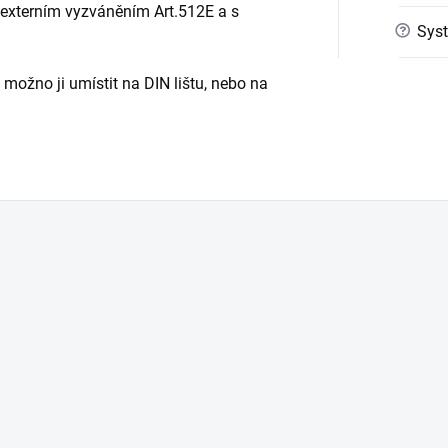
externím vyzváněním Art.512E a s
?
Syst
ožno ji umístit na DIN lištu, nebo na