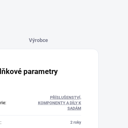
lňkové parametry
PŘÍSLUŠENSTVÍ,
rie
:
KOMPONENTY A DÍLY K
SADÁM
a
:
2 roky