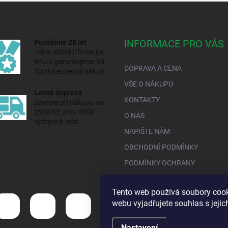
INFORMACE PRO VÁS
Působíme 28 let
Jsme stabilní firma na
trhu a
garantujeme Vám
DOPRAVA A CENA
100% bezpečný nákup.
VŠE O NÁKUPU
Levná doprava
KONTAKTY
zdarma při nákupu nad
2500 Kč, přes 3500
O NÁS
výdejních míst
NAPIŠTE NÁM
OBCHODNÍ PODMÍNKY
PODMÍNKY OCHRANY
Tento web používá soubory cook
webu vyjadřujete souhlas s jeji
Nastavení