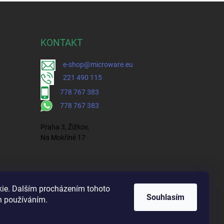
KONTAKT
e-shop@microware.eu
221 490 115
778 767 383
778 767 383
Praha 3, Žižkov,
Na Mokřině 17
ie. Dalším procházením tohoto
Souhlasím
ch používáním.