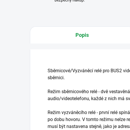
bezpečný nákup.
Popis
Sběrnicové/Vyzváněcí relé pro BUS2 vid
sběrnici.
Režim sběrnicového relé - dvě vestavěná
audio/videotelefonu, každé z nich má svoj
Režim vyzváněcího relé - první relé spí
po dobu hovoru. V tomto režimu nelze re
musí být nastavena stejně, jako je adres