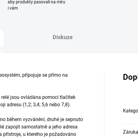
aby produkty pasovali na míru
i vám
Diskuze
eosystém, připojuje se přímo na
Dop
 relé jsou ovládána pomocí tlačítek
i adresu (1,2; 3,4; 5,6 nebo 7,8).
Katego
náno během vyzvánění, druhé je sepnuto
lé zapojit samostatně a jeho adresa
Záruk
a přístroje, u kterého je požadováno