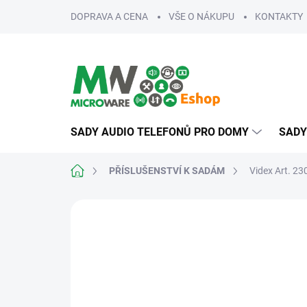
Přejít
DOPRAVA A CENA
VŠE O NÁKUPU
KONTAKTY
na
obsah
SADY AUDIO TELEFONŮ PRO DOMY
SADY
Domů
PŘÍSLUŠENSTVÍ K SADÁM
Videx Art. 23
ZNAČKA:
VIDEX
SLEVA 11% PO
PŘIHLÁŠENÍ