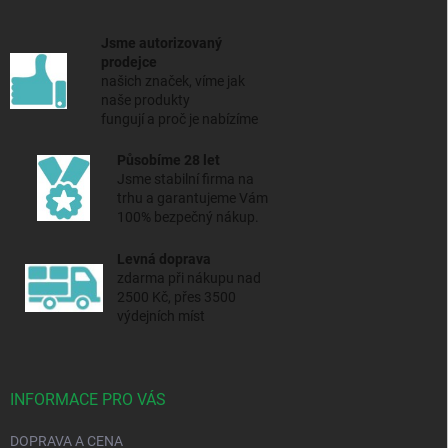
Jsme autorizovaný
prodejce
našich značek, víme jak
naše produkty
fungují a proč je nabízíme
Působíme 28 let
Jsme stabilní firma na
trhu a
garantujeme Vám
100% bezpečný nákup.
Levná doprava
zdarma při nákupu nad
2500 Kč, přes 3500
výdejních míst
INFORMACE PRO VÁS
DOPRAVA A CENA