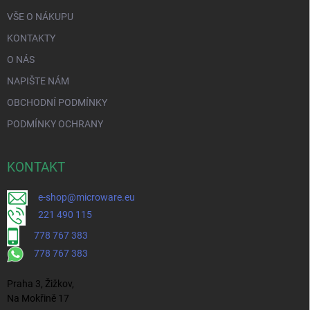
VŠE O NÁKUPU
KONTAKTY
O NÁS
NAPIŠTE NÁM
OBCHODNÍ PODMÍNKY
PODMÍNKY OCHRANY
KONTAKT
e-shop@microware.eu
221 490 115
778 767 383
778 767 383
Praha 3, Žižkov,
Na Mokřině 17