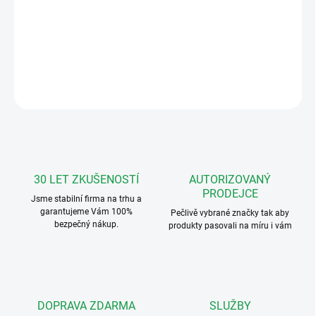
Urmet 1723/11 Master/ Slave vstupní panel pro soupravu
1723/71
DETAILNÍ INFORMACE
ZEPTAT SE
HLÍDAT
30 LET ZKUŠENOSTÍ
AUTORIZOVANÝ
PRODEJCE
Jsme stabilní firma na trhu a
garantujeme Vám 100%
Pečlivě vybrané značky tak aby
bezpečný nákup.
produkty pasovali na míru i vám
DOPRAVA ZDARMA
SLUŽBY