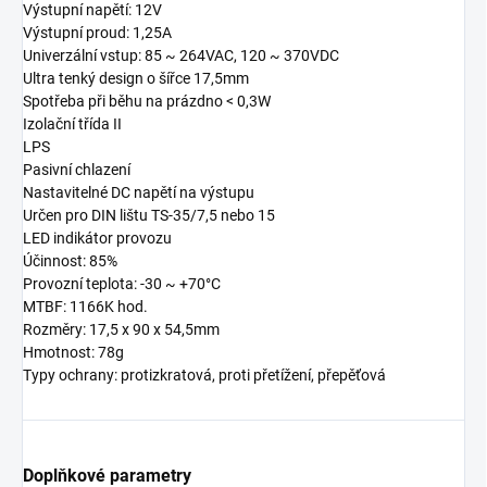
Výstupní napětí: 12V
Výstupní proud: 1,25A
Univerzální vstup: 85 ~ 264VAC, 120 ~ 370VDC
Ultra tenký design o šířce 17,5mm
Spotřeba při běhu na prázdno < 0,3W
Izolační třída II
LPS
Pasivní chlazení
Nastavitelné DC napětí na výstupu
Určen pro DIN lištu TS-35/7,5 nebo 15
LED indikátor provozu
Účinnost: 85%
Provozní teplota: -30 ~ +70°C
MTBF: 1166K hod.
Rozměry: 17,5 x 90 x 54,5mm
Hmotnost: 78g
Typy ochrany: protizkratová, proti přetížení, přepěťová
Doplňkové parametry