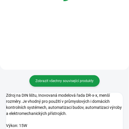
Do košíku
cena:
Varianty
Art.5118 Bílý ECLIPSE. Analogový
handsfree teleofn 4+n
Art.5118 /CHROMO ECLIPSE,
Analogový handsfree teleofn 4+n
Zobrazit všechny související produkty
Zdroj na DIN lištu, Inovovaná modelová řada DR-x-x, menší
rozměry. Je vhodný pro použití v průmyslových i domácích
kontrolních systémech, automatizaci budov, automatizaci výroby
a elektromechanických přístrojích.
Výkon: 15W