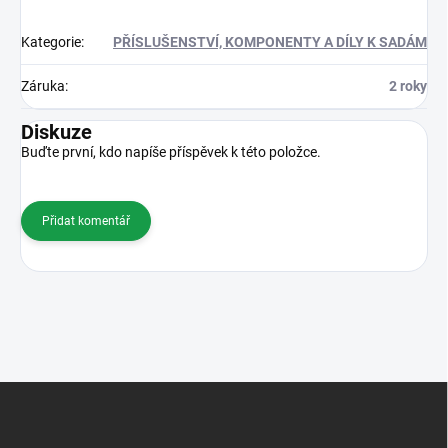
Kategorie
:
PŘÍSLUŠENSTVÍ, KOMPONENTY A DÍLY K SADÁM
Záruka
:
2 roky
Diskuze
Buďte první, kdo napíše příspěvek k této položce.
Přidat komentář
Z
á
p