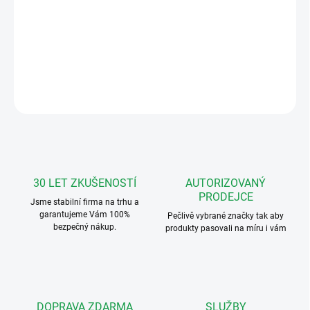
MEANWell 12V(10.8-13.8),15W, 1.2A, velikost 1 DIN modul
DETAILNÍ INFORMACE
ZEPTAT SE
HLÍDAT
30 LET ZKUŠENOSTÍ
AUTORIZOVANÝ
PRODEJCE
Jsme stabilní firma na trhu a
garantujeme Vám 100%
Pečlivě vybrané značky tak aby
bezpečný nákup.
produkty pasovali na míru i vám
DOPRAVA ZDARMA
SLUŽBY