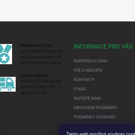
INFORMACE PRO VÁS
Působíme 28 let
Jsme stabilní firma na
trhu a
garantujeme Vám
DOPRAVA A CENA
100% bezpečný nákup.
VŠE O NÁKUPU
Levná doprava
KONTAKTY
zdarma při nákupu nad
2500 Kč, přes 3500
O NÁS
výdejních míst
NAPIŠTE NÁM
OBCHODNÍ PODMÍNKY
PODMÍNKY OCHRANY
Tento web používá soubory cook