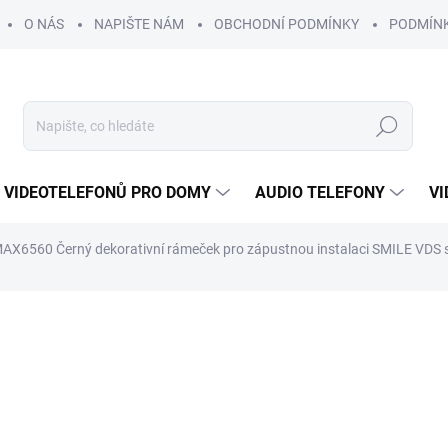
O NÁS
NAPIŠTE NÁM
OBCHODNÍ PODMÍNKY
PODMÍN
Hledat
 VIDEOTELEFONŮ PRO DOMY
AUDIO TELEFONY
VI
X6560 Černý dekorativní rámeček pro zápustnou instalaci SMILE VDS 
885 Kč
840 K
694 Kč bez DPH
Měrná
DOSTUPNOST DO DVOU T
cena:
MOŽNOSTI DORUČENÍ