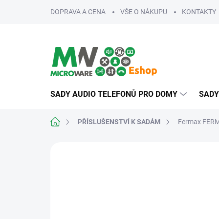
Přejít
DOPRAVA A CENA
VŠE O NÁKUPU
KONTAKTY
na
obsah
SADY AUDIO TELEFONŮ PRO DOMY
SADY
Domů
PŘÍSLUŠENSTVÍ K SADÁM
Fermax FERMA
ZNAČKA:
FERMAX