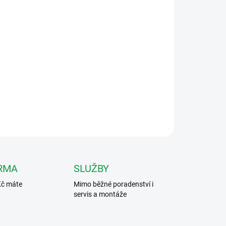
Přidat do košíku
korativní rámeček pro zápustnou instalaci
ZEPTAT SE
HLÍDAT
RMA
SLUŽBY
Kč máte
Mimo běžné poradenství i
servis a montáže