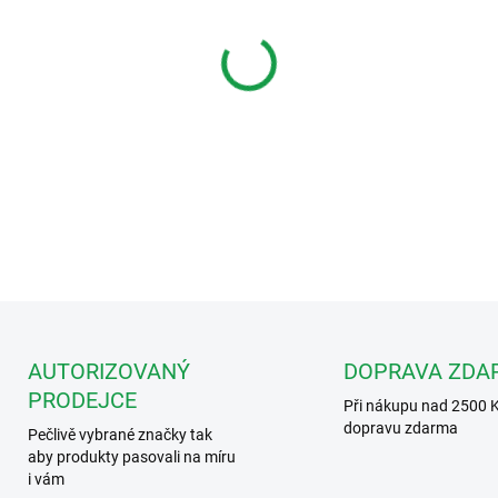
−
+
Fermax FERMAX6560 Černý de
SMILE VDS s 7" obrazovkou
DETAILNÍ INFORMACE
AUTORIZOVANÝ
DOPRAVA ZDA
PRODEJCE
Při nákupu nad 2500 
dopravu zdarma
Pečlivě vybrané značky tak
aby produkty pasovali na míru
i vám