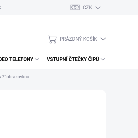
CZK
KY OCHRANY
PRÁZDNÝ KOŠÍK
NÁKUPNÍ
KOŠÍK
DEO TELEFONY
VSTUPNÍ ČTEČKY ČIPŮ
DOPRAVA 
s 7" obrazovkou
č
/ ks
ÝDNŮ