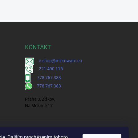
KONTAKT
e-shop@microware.eu
221 490 115
778 767 383
778 767 383
Praha 3, Žižkov,
Na Mokřině 17
ie. Dalším procházením tohoto