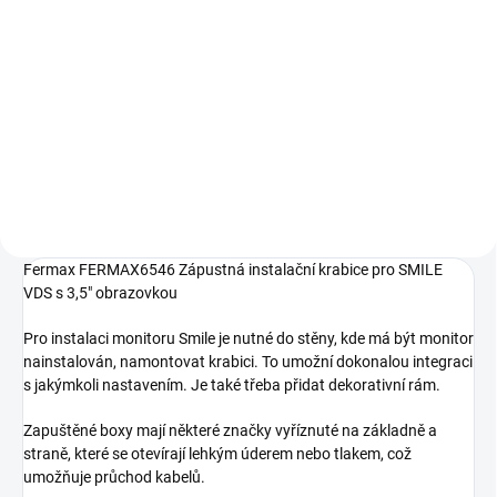
Do košíku
SMILE VDS 3,5" videotelefon,
handsfree, povrchová montáž i
Fermax FERMAX6547 Bílý
zapuštění při použití ráměčku
dekorativní rámeček pro
zápustnou instalaci SMILE VDS s
3,5" obrazovkou
Fermax FERMAX6546 Zápustná instalační krabice pro SMILE
VDS s 3,5" obrazovkou
Pro instalaci monitoru Smile je nutné do stěny, kde má být monitor
nainstalován, namontovat krabici. To umožní dokonalou integraci
s jakýmkoli nastavením. Je také třeba přidat dekorativní rám.
Zapuštěné boxy mají některé značky vyříznuté na základně a
straně, které se otevírají lehkým úderem nebo tlakem, což
umožňuje průchod kabelů.