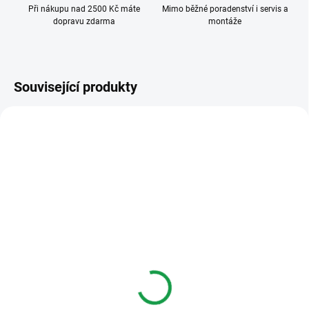
Při nákupu nad 2500 Kč máte
Mimo běžné poradenství i servis a
dopravu zdarma
montáže
Související produkty
FERMAX6547
FERMAX6545
ZDARMA
DOSTUPNOST DO DVOU TÝDNŮ
DOSTUPNOST DO DVOU TÝDNŮ
Fermax FERMAX6547
Fermax 6545 SMILE VDS
Bílý dekorativní rámeček
3,5" videotelefon
pro zápustnou instalaci
7 345 Kč
SMILE VDS s 3,5"
592 Kč
obrazovkou
Varianty