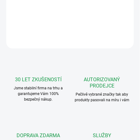
Fermax FERMAX6546 Zápustná instalační krabice pro SMILE VDS
s 3,5" obrazovkou
DETAILNÍ INFORMACE
ZEPTAT SE
HLÍDAT
30 LET ZKUŠENOSTÍ
AUTORIZOVANÝ
PRODEJCE
Jsme stabilní firma na trhu a
garantujeme Vám 100%
Pečlivě vybrané značky tak aby
bezpečný nákup.
produkty pasovali na míru i vám
DOPRAVA ZDARMA
SLUŽBY