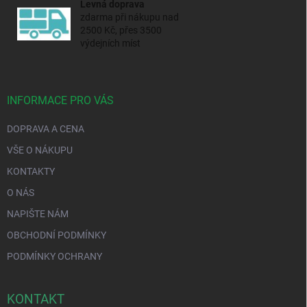
Levná doprava
zdarma při nákupu nad
2500 Kč, přes 3500
výdejních míst
INFORMACE PRO VÁS
DOPRAVA A CENA
VŠE O NÁKUPU
KONTAKTY
O NÁS
NAPIŠTE NÁM
OBCHODNÍ PODMÍNKY
PODMÍNKY OCHRANY
KONTAKT