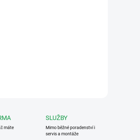
ÝDNŮ
Přidat do košíku
videosystém
ZEPTAT SE
HLÍDAT
RMA
SLUŽBY
Kč máte
Mimo běžné poradenství i
servis a montáže