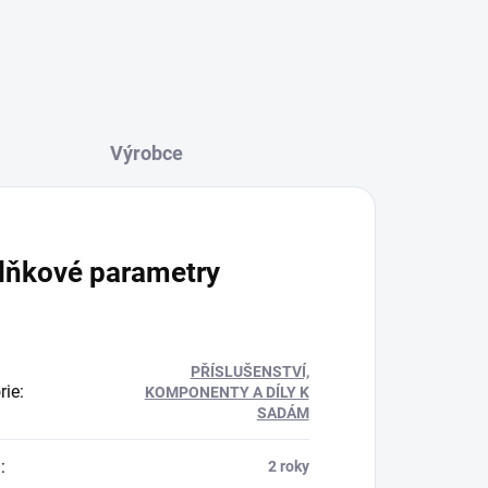
lňkové parametry
PŘÍSLUŠENSTVÍ,
rie
:
KOMPONENTY A DÍLY K
SADÁM
a
:
2 roky