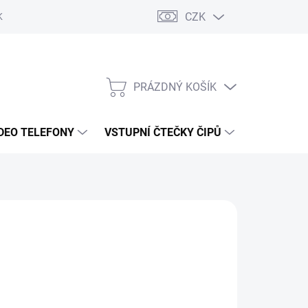
CZK
KY OCHRANY
PRÁZDNÝ KOŠÍK
NÁKUPNÍ
KOŠÍK
DEO TELEFONY
VSTUPNÍ ČTEČKY ČIPŮ
DOPRAVA 