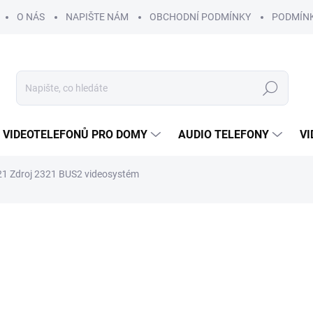
O NÁS
NAPIŠTE NÁM
OBCHODNÍ PODMÍNKY
PODMÍN
Hledat
 VIDEOTELEFONŮ PRO DOMY
AUDIO TELEFONY
VI
321 Zdroj 2321 BUS2 videosystém
4 848 Kč
/ ks
ZDARMA
4 007 Kč bez DPH