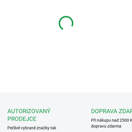
Měrná
DOSTUPNOST DO DVOU T
cena:
MOŽNOSTI DORUČENÍ
−
+
Art. 2321 Zdroj 2321 BUS2 
DETAILNÍ INFORMACE
AUTORIZOVANÝ
DOPRAVA ZDA
PRODEJCE
Při nákupu nad 2500 
dopravu zdarma
Pečlivě vybrané značky tak