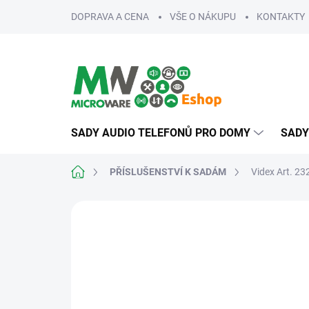
Přejít
DOPRAVA A CENA
VŠE O NÁKUPU
KONTAKTY
na
obsah
SADY AUDIO TELEFONŮ PRO DOMY
SADY
Domů
PŘÍSLUŠENSTVÍ K SADÁM
Videx Art. 2
ZNAČKA:
VIDEX
NA ZAKÁZKU - PLATBA
NA ZAKÁZKU (NELZE
PŘEDEM, NELZE VRÁTIT
VRÁTIT)