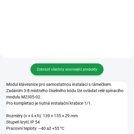
Modul spínací, vestavný - relé
Krabice instalační, zapuštěná,
velikost 1/1
Zobrazit všechny související produkty
Modul klávesnice pro samostatnou instalaci s rámečkem.
Zadáním 3-8 místného číselného kódu lze ovládat relé spínacího
modulu M2305-02.
Pro kompletaci je nutná instalační krabice 1/1.
Rozměry (v × š × h): 139 × 135 × 29 mm
Stupeň krytí: IP 54
Pracovní teploty: –40 až +55 °C