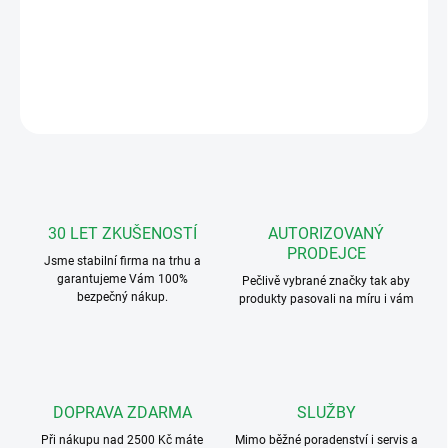
Samostatný modul klávesnice s rámečkem
DETAILNÍ INFORMACE
ZEPTAT SE
HLÍDAT
30 LET ZKUŠENOSTÍ
AUTORIZOVANÝ
PRODEJCE
Jsme stabilní firma na trhu a
garantujeme Vám 100%
Pečlivě vybrané značky tak aby
bezpečný nákup.
produkty pasovali na míru i vám
DOPRAVA ZDARMA
SLUŽBY
Při nákupu nad 2500 Kč máte
Mimo běžné poradenství i servis a