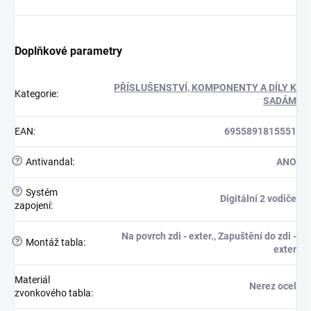
Doplňkové parametry
PŘÍSLUŠENSTVÍ, KOMPONENTY A DÍLY K
Kategorie
:
SADÁM
EAN
:
6955891815551
?
Antivandal
:
ANO
?
Systém
Digitální 2 vodiče
zapojení
:
Na povrch zdi - exter., Zapuštění do zdi -
?
Montáž tabla
:
exter
Materiál
Nerez ocel
zvonkového tabla
: