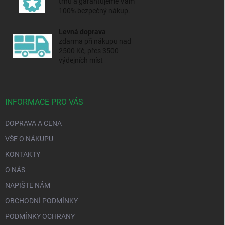
trhu a
garantujeme Vám
100% bezpečný nákup.
Levná doprava
zdarma při nákupu nad
2500 Kč, přes 3500
výdejních míst
INFORMACE PRO VÁS
DOPRAVA A CENA
VŠE O NÁKUPU
KONTAKTY
O NÁS
NAPIŠTE NÁM
OBCHODNÍ PODMÍNKY
PODMÍNKY OCHRANY