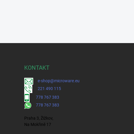
KONTAKT
e-shop@microware.eu
221 490 115
778 767 383
778 767 383
Praha 3, Žižkov,
Na Mokřině 17