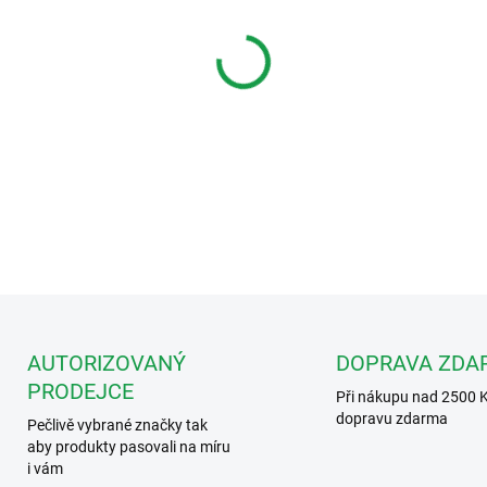
MŮŽEME DORUČIT DO:
11.8.2
−
+
Videx CMX-OSD CABLE 
kamery "4 in 1" See Ma
DETAILNÍ INFORMACE
AUTORIZOVANÝ
DOPRAVA ZDA
PRODEJCE
Při nákupu nad 2500 
dopravu zdarma
Pečlivě vybrané značky tak
aby produkty pasovali na míru
i vám