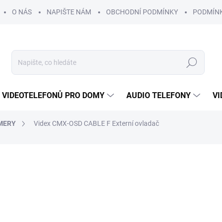
O NÁS
NAPIŠTE NÁM
OBCHODNÍ PODMÍNKY
PODMÍN
Hledat
 VIDEOTELEFONŮ PRO DOMY
AUDIO TELEFONY
VI
MERY
Videx CMX-OSD CABLE F Externí ovladač
36 Kč
/ ks
30 Kč bez DPH
Měrná
SKLADEM
cena: