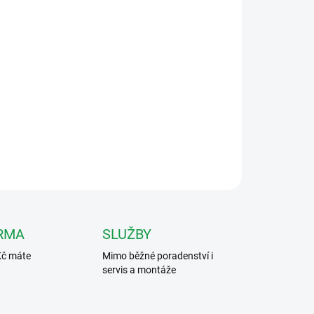
026
MOŽNOSTI DORUČENÍ
Přidat do košíku
F Externí ovladač OSB menu pro FHD
x, délka kabelu 25 cm.
ZEPTAT SE
HLÍDAT
RMA
SLUŽBY
Kč máte
Mimo běžné poradenství i
servis a montáže