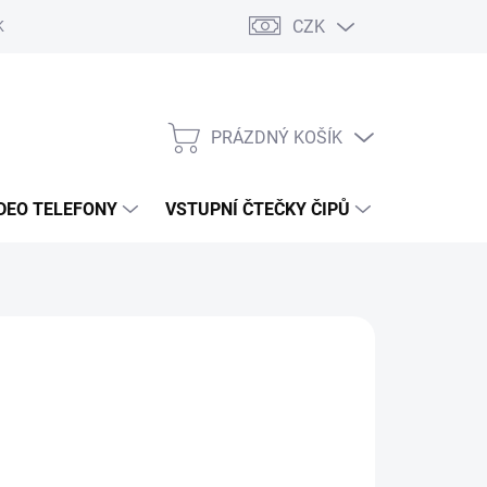
CZK
KY OCHRANY
PRÁZDNÝ KOŠÍK
NÁKUPNÍ
KOŠÍK
DEO TELEFONY
VSTUPNÍ ČTEČKY ČIPŮ
DOPRAVA 