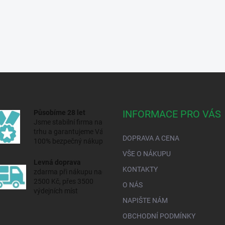
INFORMACE PRO VÁS
Působíme 28 let
Jsme stabilní firma na
trhu a
garantujeme Vám
DOPRAVA A CENA
100% bezpečný nákup.
VŠE O NÁKUPU
Levná doprava
KONTAKTY
zdarma při nákupu nad
2500 Kč, přes 3500
O NÁS
výdejních míst
NAPIŠTE NÁM
OBCHODNÍ PODMÍNKY