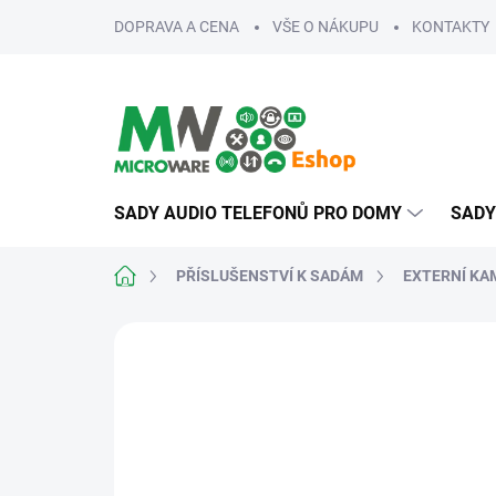
Přejít
DOPRAVA A CENA
VŠE O NÁKUPU
KONTAKTY
na
obsah
SADY AUDIO TELEFONŮ PRO DOMY
SADY
Domů
PŘÍSLUŠENSTVÍ K SADÁM
EXTERNÍ KA
ZNAČKA:
VIDEX