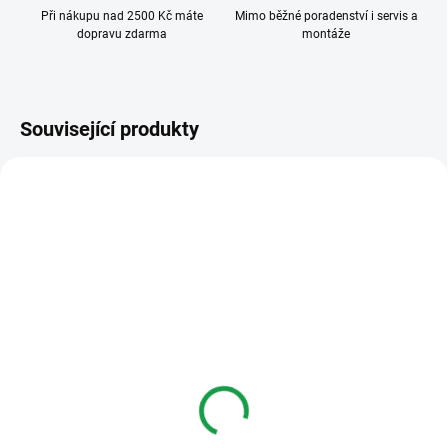
Při nákupu nad 2500 Kč máte
Mimo běžné poradenství i servis a
dopravu zdarma
montáže
Související produkty
DS-2CD2343G2-IU
ZDARMA
SKLADEM DO TŘÍ DNŮ
Hikvision DS-
2CD2343G2-IU -
(2.8mm), 4 Mpix, IP
dome ball, IR 30m, WDR,
5 326 Kč
AcuSense, mikrofon,