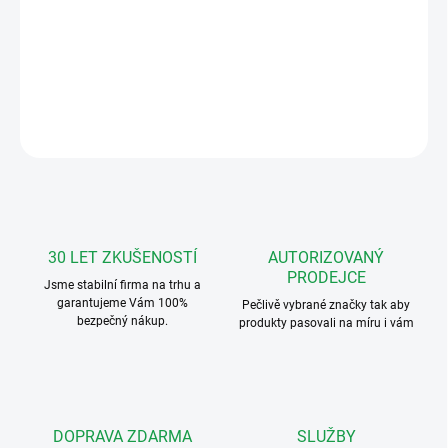
Montážní patice pro dome kamery o průměru
125mm. Rozměry: průměr 127mm x výška
35mm. Bílá barva.
DETAILNÍ INFORMACE
ZEPTAT SE
HLÍDAT
30 LET ZKUŠENOSTÍ
AUTORIZOVANÝ
PRODEJCE
Jsme stabilní firma na trhu a
garantujeme Vám 100%
Pečlivě vybrané značky tak aby
bezpečný nákup.
produkty pasovali na míru i vám
DOPRAVA ZDARMA
SLUŽBY