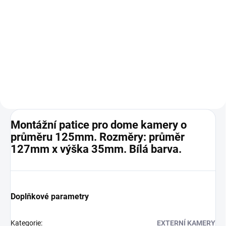
KOV
Do košíku
4 Mpix, IP dome ball, IR 30m,
WDR, AcuSense, mikrofon.
Kovová antivandal kamera
Montážní patice pro dome kamery o
průměru 125mm. Rozměry: průměr
127mm x výška 35mm. Bílá barva.
Doplňkové parametry
Kategorie
:
EXTERNÍ KAMERY