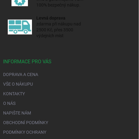
100% bezpečný nákup.
Levná doprava
zdarma při nákupu nad
2500 Kč, přes 3500
výdejních míst
INFORMACE PRO VÁS
DOPRAVA A CENA
VŠE O NÁKUPU
KONTAKTY
O NÁS
NAPIŠTE NÁM
OBCHODNÍ PODMÍNKY
PODMÍNKY OCHRANY