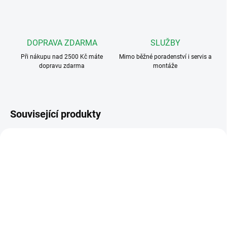
DOPRAVA ZDARMA
SLUŽBY
Při nákupu nad 2500 Kč máte
Mimo běžné poradenství i servis a
dopravu zdarma
montáže
Související produkty
DORCAS LISTA K 2
LISTA D 2
SKLADEM
SKLADEM