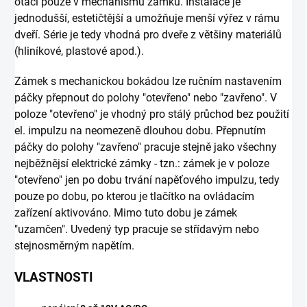
otáčí pouze v mechanismu zámku. Instalace je
jednodušší, estetičtější a umožňuje menší výřez v rámu
dveří. Série je tedy vhodná pro dveře z většiny materiálů
(hliníkové, plastové apod.).
Zámek s mechanickou bokádou lze ručním nastavením
páčky přepnout do polohy "otevřeno" nebo "zavřeno". V
poloze "otevřeno" je vhodný pro stálý průchod bez použití
el. impulzu na neomezeně dlouhou dobu. Přepnutím
páčky do polohy "zavřeno" pracuje stejně jako všechny
nejběžnějsí elektrické zámky - tzn.: zámek je v poloze
"otevřeno" jen po dobu trvání napěťového impulzu, tedy
pouze po dobu, po kterou je tlačítko na ovládacím
zařízení aktivováno. Mimo tuto dobu je zámek
"uzamčen". Uvedený typ pracuje se střídavým nebo
stejnosměrným napětím.
VLASTNOSTI