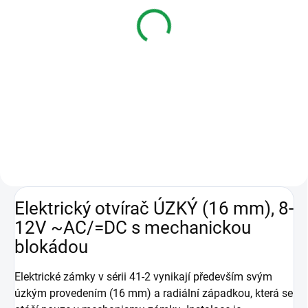
DORCAST lišta krátká
DORCAST lišta dlouhá
120 x 25 šedá / kov
250 x 25 šedá / kov
97 Kč
278 Kč
od
Varianty
Varianty
DORCAST lišta krátká 120 x 25
DORCAST lišta dlouhá 250 x 25
šedá / kov
šedá / kov
Elektrický otvírač ÚZKÝ (16 mm), 8-
12V ~AC/=DC s mechanickou
blokádou
Elektrické zámky v sérii 41-2 vynikají především svým
úzkým provedením (16 mm) a radiální západkou, která se