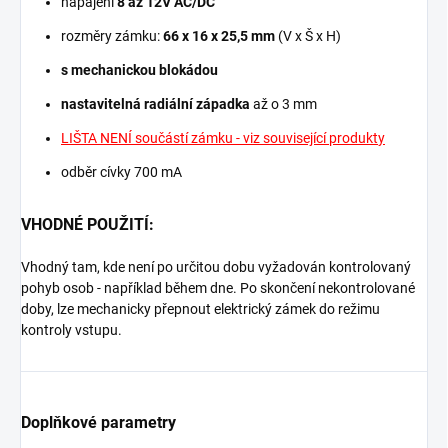
napájení
8 až 12V AC/DC
rozměry zámku:
66 x 16 x 25,5 mm
(V x Š x H)
s mechanickou blokádou
nastavitelná radiální západka
až o 3 mm
LIŠTA NENÍ součástí zámku - viz související produkt
y
odběr cívky 700 mA
VHODNÉ POUŽITÍ:
Vhodný tam, kde není po určitou dobu vyžadován kontrolovaný
pohyb osob - například během dne. Po skončení nekontrolované
doby, lze mechanicky přepnout elektrický zámek do režimu
kontroly vstupu.
Doplňkové parametry