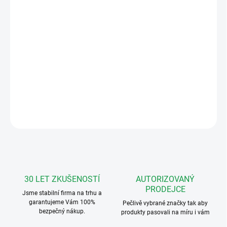
−
+
Přidat do košíku
Elektrický otvírač ÚZKÝ (16 mm), 8-
12V ~AC/=DC s mechanickou
blokádou
DETAILNÍ INFORMACE
ZEPTAT SE
HLÍDAT
30 LET ZKUŠENOSTÍ
AUTORIZOVANÝ
PRODEJCE
Jsme stabilní firma na trhu a
garantujeme Vám 100%
Pečlivě vybrané značky tak aby
bezpečný nákup.
produkty pasovali na míru i vám