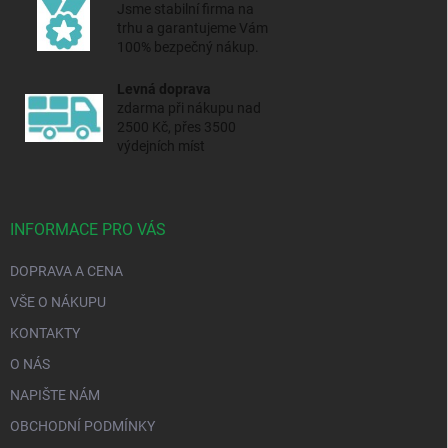
Jsme stabilní firma na
trhu a
garantujeme Vám
100% bezpečný nákup.
Levná doprava
zdarma při nákupu nad
2500 Kč, přes 3500
výdejních míst
INFORMACE PRO VÁS
DOPRAVA A CENA
VŠE O NÁKUPU
KONTAKTY
O NÁS
NAPIŠTE NÁM
OBCHODNÍ PODMÍNKY