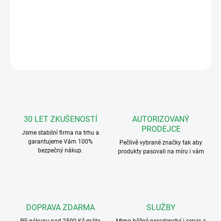
Mistral 400M E bezdrátový zvonek přijímač
DETAILNÍ INFORMACE
ZEPTAT SE
HLÍDAT
30 LET ZKUŠENOSTÍ
AUTORIZOVANÝ
PRODEJCE
Jsme stabilní firma na trhu a
garantujeme Vám 100%
Pečlivě vybrané značky tak aby
bezpečný nákup.
produkty pasovali na míru i vám
DOPRAVA ZDARMA
SLUŽBY