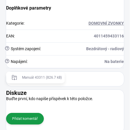
Doplňkové parametry
Kategorie
:
DOMOVNÍ ZVONKY
EAN
:
4011459433116
?
Systém zapojení
:
Bezdrátový - radiový
?
Napájení
:
Na baterie
Manuál 43311 (826.7 kB)
Diskuze
Buďte první, kdo napíše příspěvek k této položce.
Přidat komentář