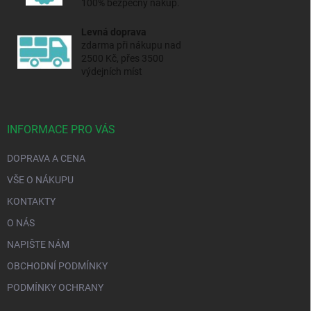
100% bezpečný nákup.
Levná doprava
zdarma při nákupu nad
2500 Kč, přes 3500
výdejních míst
INFORMACE PRO VÁS
DOPRAVA A CENA
VŠE O NÁKUPU
KONTAKTY
O NÁS
NAPIŠTE NÁM
OBCHODNÍ PODMÍNKY
PODMÍNKY OCHRANY