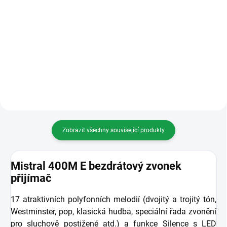
MISTRAL SE 03 Bezdrátový
Mistral SE 03-S Bezdrátový
zvonek vysílač - bilá
zvonek vysílač - stříbrná
Zobrazit všechny související produkty
Mistral 400M E bezdrátový zvonek
přijímač
17 atraktivních polyfonních melodií (dvojitý a trojitý tón,
Westminster, pop, klasická hudba, speciální řada zvonění
pro sluchově postižené atd.) a funkce Silence s LED