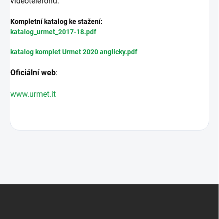
videotelefonů.
Kompletní katalog ke stažení:
katalog_urmet_2017-18.pdf
katalog komplet Urmet 2020 anglicky.pdf
Oficiální web
:
www.urmet.it
Z
á
p