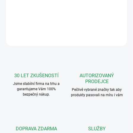
Urmet 1723/97 Slave videotelefon V-MODO 7" k soupravám
1723/95(96)
DETAILNÍ INFORMACE
ZEPTAT SE
HLÍDAT
30 LET ZKUŠENOSTÍ
AUTORIZOVANÝ
PRODEJCE
Jsme stabilní firma na trhu a
garantujeme Vám 100%
Pečlivě vybrané značky tak aby
bezpečný nákup.
produkty pasovali na míru i vám
DOPRAVA ZDARMA
SLUŽBY