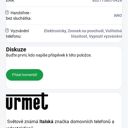
EAN
:
8021156070428
?
Handsfree -
ANO
bez sluchátka
:
?
Vyzvánění
Elektronicky, Zvonek na poschodí, Volitelná
telefonu
:
hlasitost, Vypnutí vyzvánění
Diskuze
Buďte první, kdo napíše příspěvek k této položce.
Přidat komentář
Světově známá
Italská
značka domovních telefonů a