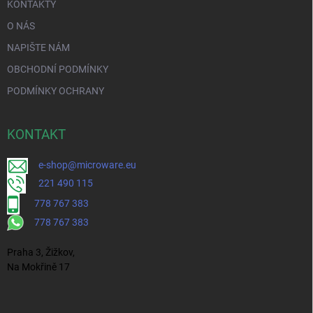
KONTAKTY
O NÁS
NAPIŠTE NÁM
OBCHODNÍ PODMÍNKY
PODMÍNKY OCHRANY
KONTAKT
e-shop@microware.eu
221 490 115
778 767 383
778 767 383
Praha 3, Žižkov,
Na Mokřině 17