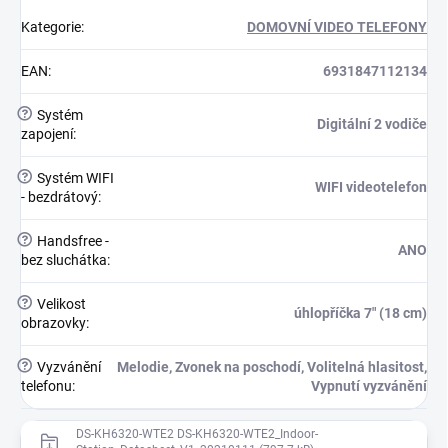
Kategorie
:
DOMOVNÍ VIDEO TELEFONY
EAN
:
6931847112134
?
Systém
Digitální 2 vodiče
zapojení
:
?
Systém WIFI
WIFI videotelefon
- bezdrátový
:
?
Handsfree -
ANO
bez sluchátka
:
?
Velikost
úhlopříčka 7" (18 cm)
obrazovky
:
?
Vyzvánění
Melodie, Zvonek na poschodí, Volitelná hlasitost,
telefonu
:
Vypnutí vyzvánění
DS-KH6320-WTE2 DS-KH6320-WTE2_Indoor-