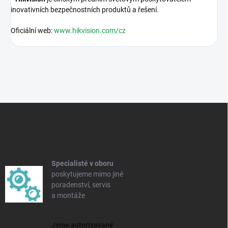
inovativních bezpečnostních produktů a řešení.
Oficiální web:
www.hikvision.com/cz
Z
á
p
a
t
í
Specialisté v oboru
poskytujeme mimo jiné
poradenství, servis
a montáže
Jsme autorizovaný