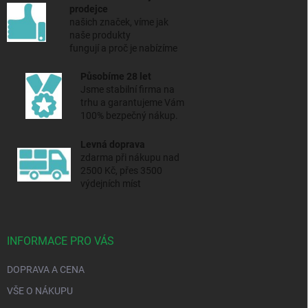
prodejce
našich značek, víme jak
naše produkty
fungují a proč je nabízíme
Působíme 28 let
Jsme stabilní firma na
trhu a
garantujeme Vám
100% bezpečný nákup.
Levná doprava
zdarma při nákupu nad
2500 Kč, přes 3500
výdejních míst
INFORMACE PRO VÁS
DOPRAVA A CENA
VŠE O NÁKUPU