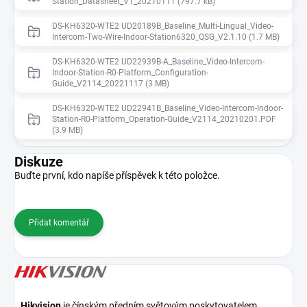
Station_Datasheet_V1_20210111 (797.7 kB)
DS-KH6320-WTE2 UD20189B_Baseline_Multi-Lingual_Video-
Intercom-Two-Wire-Indoor-Station6320_QSG_V2.1.10 (1.7 MB)
DS-KH6320-WTE2 UD22939B-A_Baseline_Video-Intercom-
Indoor-Station-R0-Platform_Configuration-
Guide_V2114_20221117 (3 MB)
DS-KH6320-WTE2 UD22941B_Baseline_Video-Intercom-Indoor-
Station-R0-Platform_Operation-Guide_V2114_20210201.PDF
(3.9 MB)
Diskuze
Buďte první, kdo napíše příspěvek k této položce.
Přidat komentář
Hikvision
je čínským předním světovým poskytovatelem