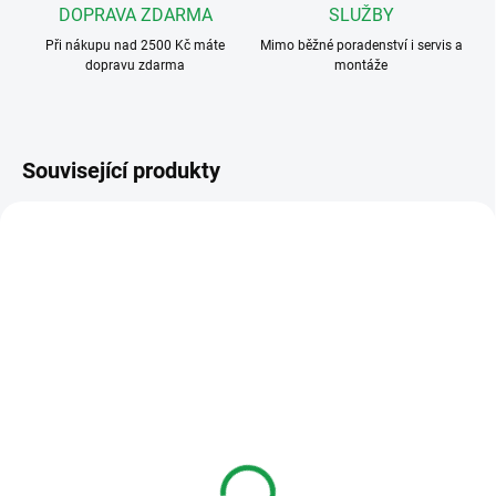
DOPRAVA ZDARMA
SLUŽBY
Při nákupu nad 2500 Kč máte
Mimo běžné poradenství i servis a
dopravu zdarma
montáže
Související produkty
1122/601
1122/601-1150/1
SKLADEM
SKLADEM
Urmet 1122/601 -
Urmet 1122/601-1150/1
souprava domovního
- souprava domovního
tele­fonu pro 1 účastníka,
tele­fonu pro 2 účastníky,
telefon MIRO 1150/1,
telefon MIRO 1150/1,