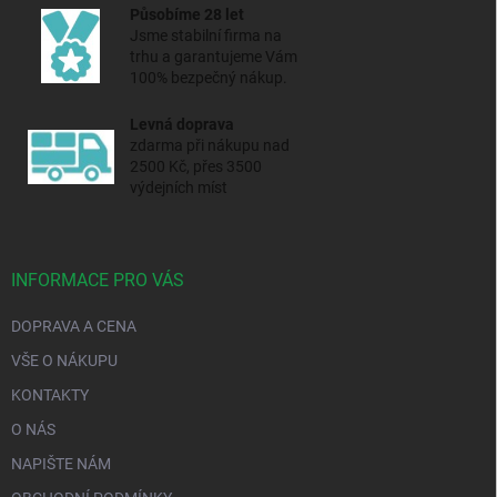
Působíme 28 let
Jsme stabilní firma na
trhu a
garantujeme Vám
100% bezpečný nákup.
Levná doprava
zdarma při nákupu nad
2500 Kč, přes 3500
výdejních míst
INFORMACE PRO VÁS
DOPRAVA A CENA
VŠE O NÁKUPU
KONTAKTY
O NÁS
NAPIŠTE NÁM