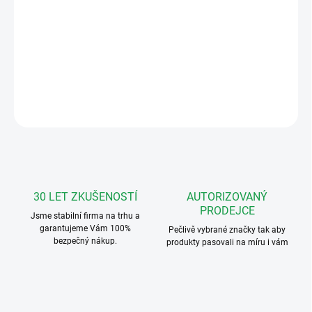
−
+
Přidat do košíku
Domovní telefon URMET 1150/35 pro analogové systémy 1+n
DETAILNÍ INFORMACE
ZEPTAT SE
HLÍDAT
30 LET ZKUŠENOSTÍ
AUTORIZOVANÝ
PRODEJCE
Jsme stabilní firma na trhu a
garantujeme Vám 100%
Pečlivě vybrané značky tak aby
bezpečný nákup.
produkty pasovali na míru i vám