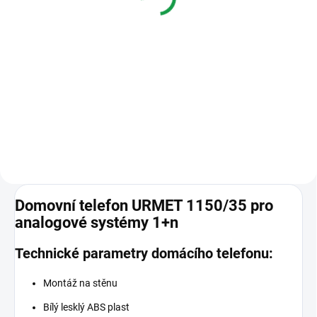
2 489 Kč
3 171 Kč
panel MIKRA
panel MIKRA
Do košíku
Do košíku
1122/601 - souprava domovního
1122/601 - souprava domovního
tele­fonu pro 1 účastníka, telefon
tele­fonu pro 2 účastníky, telefon
MIRO 1150/1, panel MIKRA, zdroj
MIRO 1150/1, panel MIKRA, zdroj
na DIN lištu, systém 4+n,
na DIN lištu, systém 4+n,
možnost paralelních telefonů.
možnost paralelních telefonů.
Domovní telefon URMET 1150/35 pro
analogové systémy 1+n
Technické parametry domácího telefonu:
Montáž na stěnu
Bílý lesklý ABS plast