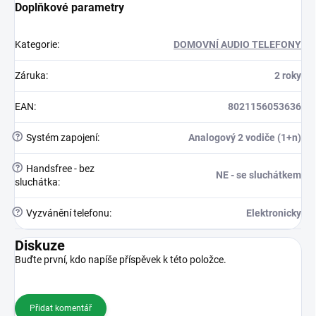
Doplňkové parametry
Kategorie
:
DOMOVNÍ AUDIO TELEFONY
Záruka
:
2 roky
EAN
:
8021156053636
?
Systém zapojení
:
Analogový 2 vodiče (1+n)
?
Handsfree - bez
NE - se sluchátkem
sluchátka
:
?
Vyzvánění telefonu
:
Elektronicky
Diskuze
Buďte první, kdo napíše příspěvek k této položce.
Přidat komentář