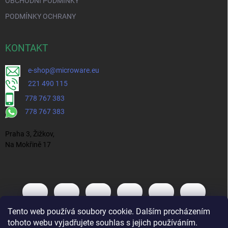
OBCHODNÍ PODMÍNKY
PODMÍNKY OCHRANY
KONTAKT
e-shop@microware.eu
221 490 115
778 767 383
778 767 383
Praha 3, Žižkov,
Na Mokřině 17
Tento web používá soubory cookie. Dalším procházením
tohoto webu vyjadřujete souhlas s jejich používáním.