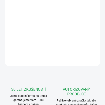
12.8.2026
MOŽNOSTI
DORUČENÍ
−
+
Přidat do košíku
Digitální domácí telefon pro digitální systémy LASKOMEX
DETAILNÍ INFORMACE
ZEPTAT SE
HLÍDAT
30 LET ZKUŠENOSTÍ
AUTORIZOVANÝ
PRODEJCE
Jsme stabilní firma na trhu a
garantujeme Vám 100%
Pečlivě vybrané značky tak aby
bezpečný nákup.
produkty pasovali na míru i vám