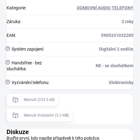
Kategorie
:
DOMOVNÍ AUDIO TELEFONY
Záruka
:
2 roky
EAN
:
5905331032285
?
Systém zapojení
:
Digitální 2 vodiče
?
Handsfree - bez
NE - se sluchátkem
sluchátka
:
?
Vyzvánění telefonu
:
Elektronicky
Manuál (253.5 kB)
Manuál Instalační (3.2 MB)
Diskuze
Buďte první, kdo napíše příspěvek k této položce.