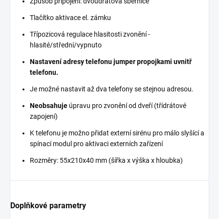
Způsob připojení: dvoudrátová sběrnice
Tlačítko aktivace el. zámku
Třípozicová regulace hlasitosti zvonění -
hlasité/střední/vypnuto
Nastavení adresy telefonu jumper propojkami uvnitř
telefonu.
Je možné nastavit až dva telefony se stejnou adresou.
Neobsahuje
úpravu pro zvonění od dveří (třídrátové
zapojení)
K telefonu je možno přidat externí sirénu pro málo slyšící a
spínací modul pro aktivaci externích zařízení
Rozměry: 55x210x40 mm (šířka x výška x hloubka)
Doplňkové parametry