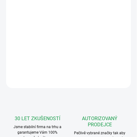
PROVEDENÍ
MŮŽEME DORUČIT DO:
ZVOLTE VARIANTU
MOŽNOSTI DORUČENÍ
−
+
Přidat do košíku
Domácí telefon ELEGANT s bzučákem pro systém 4+N.
DETAILNÍ INFORMACE
ZEPTAT SE
HLÍDAT
30 LET ZKUŠENOSTÍ
AUTORIZOVANÝ
PRODEJCE
Jsme stabilní firma na trhu a
garantujeme Vám 100%
Pečlivě vybrané značky tak aby