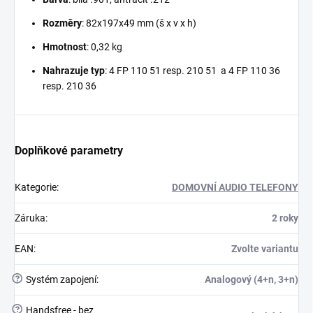
Rozměry
: 82x197x49 mm (š x v x h)
Hmotnost
: 0,32 kg
Nahrazuje typ
: 4 FP 110 51 resp. 210 51 a 4 FP 110 36
resp. 210 36
Doplňkové parametry
Kategorie
:
DOMOVNÍ AUDIO TELEFONY
Záruka
:
2 roky
EAN
:
Zvolte variantu
?
Systém zapojení
:
Analogový (4+n, 3+n)
?
Handsfree - bez