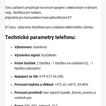
Toto zařízení umožňuje hovorové spojení s elektrickým vrátným
resp. tlačítkovým tablem,
případně pro komunikaci mezi jednotlivými DT.
DT jsou vybaveny tlačítkem pro ovládání elektrického zámku.
Technické parametry telefonu:
Vyhotovení
: nástěnné
Vyzváněcí signál
: bzučákem
P
očet tlačítek
: 2 tlačítka - 1 tlačítko na ovládání EZ, - 1
tlačítko nefunkční
Napájení ze SN
: 4 FP 672 54 (38)
Provozní teplota a vlhkost
: +5°C až +40°C, 45-80%
Provozní prostředí
: bez výparů kyselin, žíravin, prachu a
vodních par
Barva
: bílá .901, antracit .212