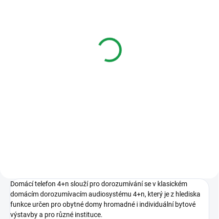
SKLADEM
SKLADEM
Tesla 4FY 110 26.2
GROTHE 44465-6,
Audiosada 4+n s
Klasický
elektronickým
elektromechanický gong
vyzváněním pro 1 byt
GONG 465A Bw/w
4 008 Kč
458 Kč
Do košíku
Varianty
Audiosada 4+n s elektronickým
Klasický
vyzváněním pro 1 byt. stříbrná /
elektromechanický dvoubarevný go
měděná
a plný zvuk díky skutečné
zvonové oceli, maximální
hlasitost: 80 dB (A), krátkodobá
expozice...
Domácí telefon 4+n slouží pro dorozumívání se v klasickém
domácím dorozumívacím audiosystému 4+n, který je z hlediska
funkce určen pro obytné domy hromadné i individuální bytové
výstavby a pro různé instituce.