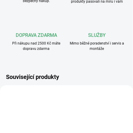
bezpečný nákup.
produkty pasovali na míru i vám
DOPRAVA ZDARMA
SLUŽBY
Při nákupu nad 2500 Kč máte
Mimo běžné poradenství i servis a
dopravu zdarma
montáže
Související produkty
4FY 110 26.2
44466
ZDARMA