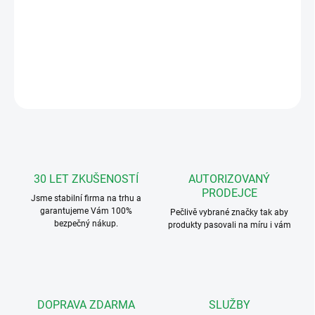
Mul-T-Lock DOV stfibrna GotU+ 5140 Elektronické kukátko -
automatické, se zvonkem
DETAILNÍ INFORMACE
ZEPTAT SE
HLÍDAT
30 LET ZKUŠENOSTÍ
AUTORIZOVANÝ
PRODEJCE
Jsme stabilní firma na trhu a
garantujeme Vám 100%
Pečlivě vybrané značky tak aby
bezpečný nákup.
produkty pasovali na míru i vám
DOPRAVA ZDARMA
SLUŽBY