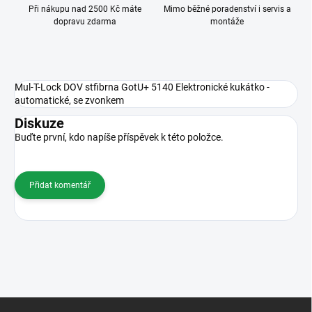
Při nákupu nad 2500 Kč máte
Mimo běžné poradenství i servis a
dopravu zdarma
montáže
Mul-T-Lock DOV stfibrna GotU+ 5140 Elektronické kukátko -
automatické, se zvonkem
Diskuze
Buďte první, kdo napíše příspěvek k této položce.
Přidat komentář
Z