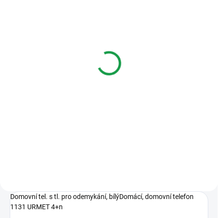
SKLADEM
Videx Art. 512A Přídavný
elektronický zvonek pro
analogový (4+n) systém
454 Kč
Do košíku
Přídavný elektronický zvonek pro
analogový (4+n)
systém, Přídavný reproduktor 45
Ohmů 0,5W.
Domovní tel. s tl. pro odemykání, bílýDomácí, domovní telefon
1131 URMET 4+n