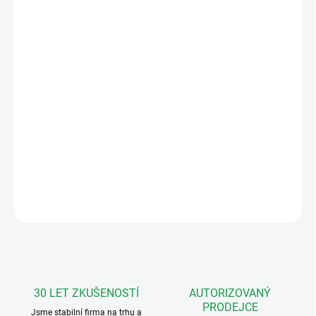
VARIANTA
MŮŽEME DORUČIT DO:
ZVOLTE VARIANTU
MOŽNOSTI DORUČENÍ
−
+
Přidat do košíku
Analogový telefon 4+n, Urmet.
DETAILNÍ INFORMACE
ZEPTAT SE
HLÍDAT
30 LET ZKUŠENOSTÍ
AUTORIZOVANÝ
PRODEJCE
Jsme stabilní firma na trhu a