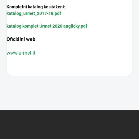
Kompletní katalog ke stažení:
katalog_urmet_2017-18.pdf
katalog komplet Urmet 2020 anglicky.pdf
Oficiální web
:
www.urmet.it
Z
á
p
a