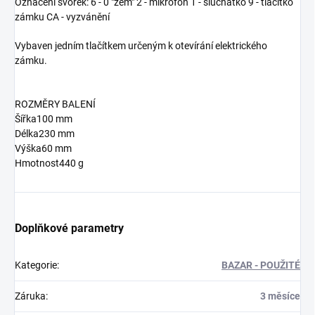
Označení svorek: 6 - 0 "zem" 2 - mikrofon 1 - sluchátko 9 - tlačítko
zámku CA - vyzvánění
Vybaven jedním tlačítkem určeným k otevírání elektrického
zámku.
ROZMĚRY BALENÍ
Šířka100 mm
Délka230 mm
Výška60 mm
Hmotnost440 g
Doplňkové parametry
Kategorie
:
BAZAR - POUŽITÉ
Záruka
:
3 měsíce