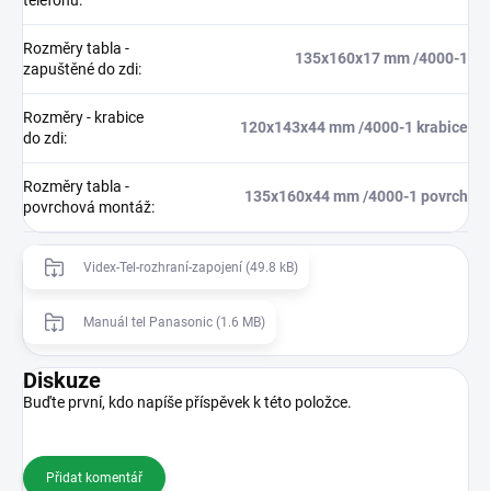
telefonu
:
Rozměry tabla -
135x160x17 mm /4000-1
zapuštěné do zdi
:
Rozměry - krabice
120x143x44 mm /4000-1 krabice
do zdi
:
Rozměry tabla -
135x160x44 mm /4000-1 povrch
povrchová montáž
:
Videx-Tel-rozhraní-zapojení (49.8 kB)
Manuál tel Panasonic (1.6 MB)
Diskuze
Buďte první, kdo napíše příspěvek k této položce.
Přidat komentář