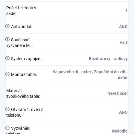
Počet telefonů v
1
sadě
:
?
Antivandal
:
ANO
?
Současné
Až 3
vyzvánění tel.
:
?
Systém zapojení
:
Bezdrátový - radiový
Na povrch zdi - exter., Zapuštění do zdi -
?
Montáž tabla
:
exter
Materiál
Nerez ocel
zvonkového tabla
:
?
Otvírání 1. dveří z
ANO
telefonu
:
?
Vyzvánění
Melodie