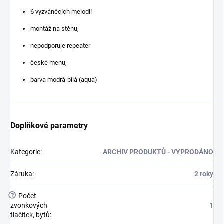
6 vyzváněcích melodií
montáž na stěnu,
nepodporuje repeater
české menu,
barva modrá-bílá (aqua)
Doplňkové parametry
Kategorie
:
ARCHIV PRODUKTŮ - VYPRODÁNO
Záruka
:
2 roky
?
Počet
zvonkových
1
tlačítek, bytů
: