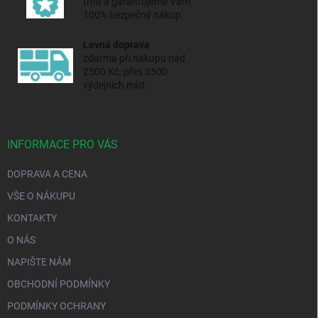
trhu a
garantujeme Vám
100% bezpečný nákup.
Levná doprava
zdarma při nákupu nad
2500 Kč, přes 3500
výdejních míst
INFORMACE PRO VÁS
DOPRAVA A CENA
VŠE O NÁKUPU
KONTAKTY
O NÁS
NAPIŠTE NÁM
OBCHODNÍ PODMÍNKY
PODMÍNKY OCHRANY