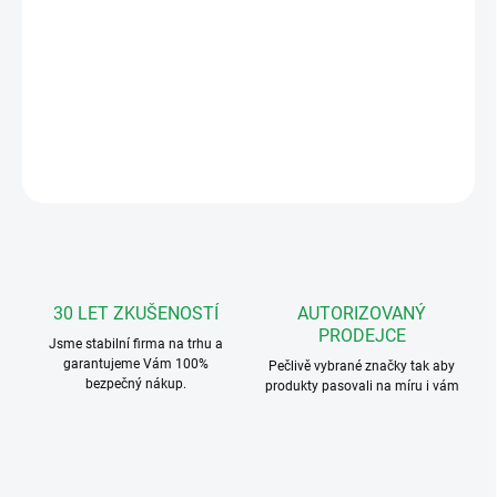
MOŽNOSTI
DORUČENÍ
IP dveřní interkom, 1-tlačítkový, IP videotelefon s WIFI.
DETAILNÍ INFORMACE
ZEPTAT SE
HLÍDAT
30 LET ZKUŠENOSTÍ
AUTORIZOVANÝ
PRODEJCE
Jsme stabilní firma na trhu a
garantujeme Vám 100%
Pečlivě vybrané značky tak aby
bezpečný nákup.
produkty pasovali na míru i vám