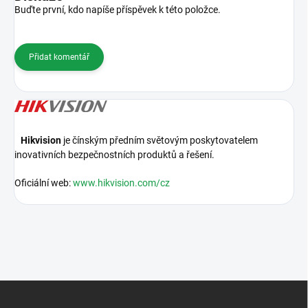
Buďte první, kdo napíše příspěvek k této položce.
Přidat komentář
Hikvision
je čínským předním světovým poskytovatelem
inovativních bezpečnostních produktů a řešení.
Oficiální web:
www.hikvision.com/cz
Z
á