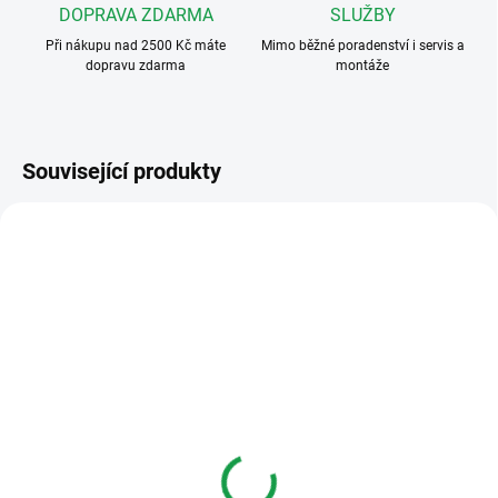
DOPRAVA ZDARMA
SLUŽBY
Při nákupu nad 2500 Kč máte
Mimo běžné poradenství i servis a
dopravu zdarma
montáže
Související produkty
DS-KH6310-W
ZDARMA
NEDOSTUPNÉ
Hikvision DS-KH6310-W
IP bytový monitor, 7"
3 981 Kč