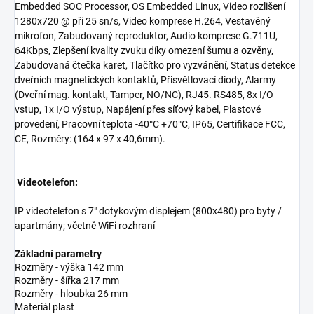
Embedded SOC Processor, OS Embedded Linux, Video rozlišení
1280x720 @ při 25 sn/s, Video komprese H.264, Vestavěný
mikrofon, Zabudovaný reproduktor, Audio komprese G.711U,
64Kbps, Zlepšení kvality zvuku díky omezení šumu a ozvěny,
Zabudovaná čtečka karet, Tlačítko pro vyzvánění, Status detekce
dveřních magnetických kontaktů, Přisvětlovací diody, Alarmy
(Dveřní mag. kontakt, Tamper, NO/NC), RJ45. RS485, 8x I/O
vstup, 1x I/O výstup, Napájení přes síťový kabel, Plastové
provedení, Pracovní teplota -40°C +70°C, IP65, Certifikace FCC,
CE, Rozměry: (164 x 97 x 40,6mm).
Videotelefon:
IP videotelefon s 7" dotykovým displejem (800x480) pro byty /
apartmány; včetně WiFi rozhraní
Základní parametry
Rozměry - výška
142 mm
Rozměry - šířka
217 mm
Rozměry - hloubka
26 mm
Materiál
plast