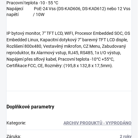
Pracovní teplota
-10 - 55 °C
Napájecí
PoE-24 Vss (DS-KAD606, DS-KAD612) nebo 12 Vss
napětí
/ 10W
IP bytový monitor, 7" TFT LCD, WIFI, Procesor Embedded SOC, OS
Embedded Linux, Kapacitní dotykový 7" barevný TFT LCD disple,
Rozlišení 800x480, Vestavěný mikrofon, CZ Menu, Zabudovaný
reproduktor, 8x Alarmový vstup, RJ45, RS485, 1x I/O výstup,
Napájení přes síťový kabel, Pracovní teplota -10°C +55°C,
Certifikace FCC, CE, Rozměry: (195,8 x 132,8 x 17,5mm).
Doplňkové parametry
Kategorie
:
ARCHIV PRODUKTŮ - VYPRODÁNO
Záruka
:
2 roky