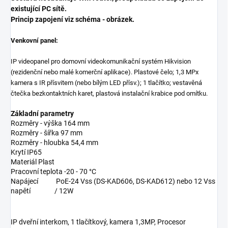
existující PC sítě.
Princip zapojení viz schéma - obrázek.
Venkovní panel:
IP videopanel pro domovní videokomunikační systém Hikvision
(rezidenční nebo malé komerční aplikace). Plastové čelo; 1,3 MPx
kamera s IR přísvitem (nebo bílým LED přísv.); 1 tlačítko; vestavěná
čtečka bezkontaktních karet, plastová instalační krabice pod omítku.
Základní parametry
Rozměry - výška
164 mm
Rozměry - šířka
97 mm
Rozměry - hloubka
54,4 mm
Krytí
IP65
Materiál
Plast
Pracovní teplota
-20 - 70 °C
Napájecí
PoE-24 Vss (DS-KAD606, DS-KAD612) nebo 12 Vss
napětí
/ 12W
IP dveřní interkom, 1 tlačítkový, kamera 1,3MP, Procesor