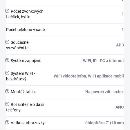
?
Počet zvonkových
1
tlačítek, bytů
:
Počet telefonů v sadě
:
1
?
Současné
Až 3
vyzvánění tel.
:
?
Systém zapojení
:
WIFI, IP - PC a internet
?
Systém WIFI -
WIFI videotelefon, WIFI aplikace mobil
bezdrátový
:
?
Montáž tabla
:
Na povrch zdi - exter.
?
Rozšiřitelné o další
ANO
telefony
:
?
Velikost obrazovky
:
úhlopříčka 7" (18 cm)