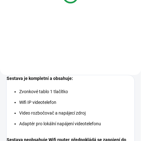
Varianty
IP bytový monitor, 7" TFT LCD,
WIFI, Procesor Embedded SOC,
OS Embedded Linux, Kapacitní
dotykový 7" barevný TFT LCD
disple, Rozlišení 800x480,
Vestavěný mikrofon, CZ Menu,...
Sestava je kompletní a obsahuje:
Zvonkové tablo 1 tlačítko
Wifi IP videotelefon
Video rozbočovač a napájecí zdroj
Adaptér pro lokální napájení videotelefonu
Sestava neobsahuje Wifi router, předpokládá se zapojení do