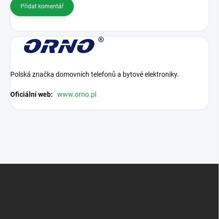
Přidat komentář
Polská značka domovních telefonů a bytové elektroniky.
Oficiální web:
www.orno.pl
Z
á
p
a
t