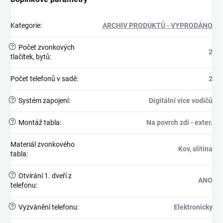
Kategorie
:
ARCHIV PRODUKTŮ - VYPRODÁNO
?
Počet zvonkových
2
tlačítek, bytů
:
Počet telefonů v sadě
:
2
?
Systém zapojení
:
Digitální více vodičů
?
Montáž tabla
:
Na povrch zdi - exter.
Materiál zvonkového
Kov, slitina
tabla
:
?
Otvírání 1. dveří z
ANO
telefonu
:
?
Vyzvánění telefonu
:
Elektronicky