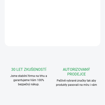
Sada domovního telefonu pro vyzvánění, hlasovou kumunikaci a
ovládání el. dveřního zámku a to pro 2 bytové jednotky
samostatně.
DETAILNÍ INFORMACE
ZEPTAT SE
HLÍDAT
30 LET ZKUŠENOSTÍ
AUTORIZOVANÝ
PRODEJCE
Jsme stabilní firma na trhu a
garantujeme Vám 100%
Pečlivě vybrané značky tak aby
bezpečný nákup.
produkty pasovali na míru i vám