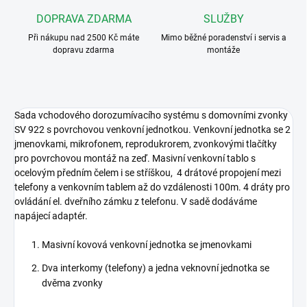
DOPRAVA ZDARMA
SLUŽBY
Při nákupu nad 2500 Kč máte
Mimo běžné poradenství i servis a
dopravu zdarma
montáže
Sada vchodového dorozumívacího systému s domovními zvonky
SV 922 s povrchovou venkovní jednotkou. Venkovní jednotka se 2
jmenovkami, mikrofonem, reprodukrorem, zvonkovými tlačítky
pro povrchovou montáž na zeď. Masivní venkovní tablo s
ocelovým předním čelem i se stříškou, 4 drátové propojení mezi
telefony a venkovním tablem až do vzdálenosti 100m. 4 dráty pro
ovládání el. dveřního zámku z telefonu. V sadě dodáváme
napájecí adaptér.
Masivní kovová venkovní jednotka se jmenovkami
Dva interkomy (telefony) a jedna veknovní jednotka se
dvěma zvonky