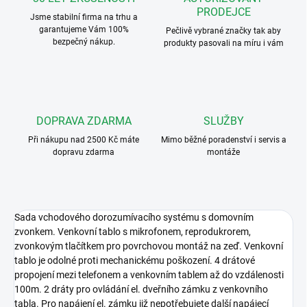
PRODEJCE
Jsme stabilní firma na trhu a
garantujeme Vám 100%
Pečlivě vybrané značky tak aby
bezpečný nákup.
produkty pasovali na míru i vám
DOPRAVA ZDARMA
SLUŽBY
Při nákupu nad 2500 Kč máte
Mimo běžné poradenství i servis a
dopravu zdarma
montáže
Sada vchodového dorozumívacího systému s domovním
zvonkem. Venkovní tablo s mikrofonem, reprodukrorem,
zvonkovým tlačítkem pro povrchovou montáž na zeď. Venkovní
tablo je odolné proti mechanickému poškození. 4 drátové
propojení mezi telefonem a venkovním tablem až do vzdálenosti
100m. 2 dráty pro ovládání el. dveřního zámku z venkovního
tabla. Pro napájení el. zámku již nepotřebujete další napájecí