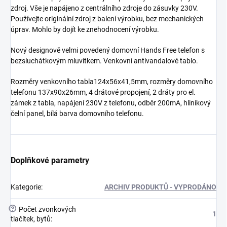
zdroj. Vše je napájeno z centrálního zdroje do zásuvky 230V.
Používejte originální zdroj z balení výrobku, bez mechanických
úprav. Mohlo by dojít ke znehodnocení výrobku.
Nový designově velmi povedený domovní Hands Free telefon s
bezsluchátkovým mluvítkem. Venkovní antivandalové tablo.
Rozměry venkovního tabla124x56x41,5mm, rozměry domovního
telefonu 137x90x26mm, 4 drátové propojení, 2 dráty pro el.
zámek z tabla, napájení 230V z telefonu, odběr 200mA, hliníkový
čelní panel, bílá barva domovního telefonu.
Doplňkové parametry
Kategorie
:
ARCHIV PRODUKTŮ - VYPRODÁNO
?
Počet zvonkových
1
tlačítek, bytů
: