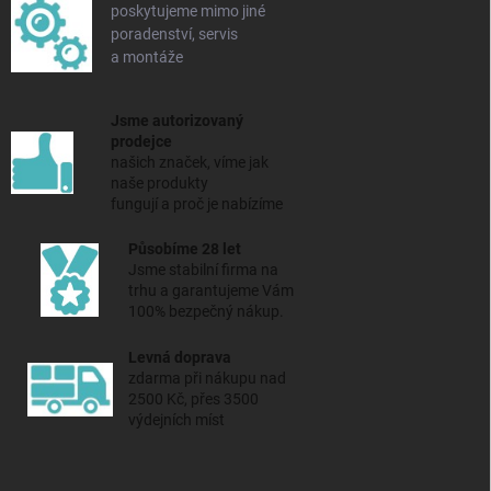
poskytujeme mimo jiné
poradenství, servis
a montáže
Jsme autorizovaný
prodejce
našich značek, víme jak
naše produkty
fungují a proč je nabízíme
Působíme 28 let
Jsme stabilní firma na
trhu a
garantujeme Vám
100% bezpečný nákup.
Levná doprava
zdarma při nákupu nad
2500 Kč, přes 3500
výdejních míst