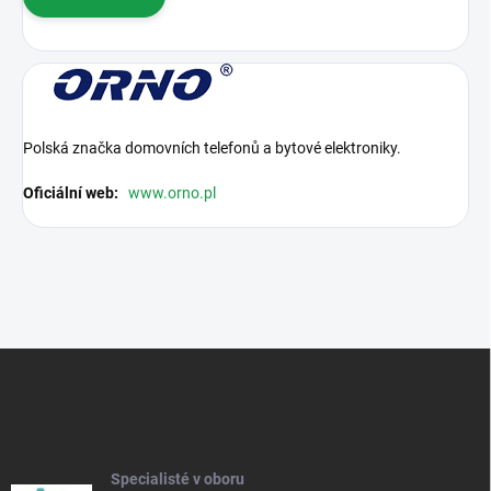
Polská značka domovních telefonů a bytové elektroniky.
Oficiální web:
www.orno.pl
Z
á
p
a
t
í
Specialisté v oboru