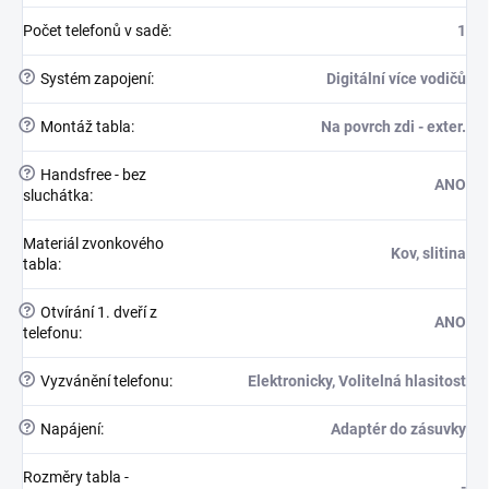
Počet telefonů v sadě
:
1
?
Systém zapojení
:
Digitální více vodičů
?
Montáž tabla
:
Na povrch zdi - exter.
?
Handsfree - bez
ANO
sluchátka
:
Materiál zvonkového
Kov, slitina
tabla
:
?
Otvírání 1. dveří z
ANO
telefonu
:
?
Vyzvánění telefonu
:
Elektronicky, Volitelná hlasitost
?
Napájení
:
Adaptér do zásuvky
Rozměry tabla -
-