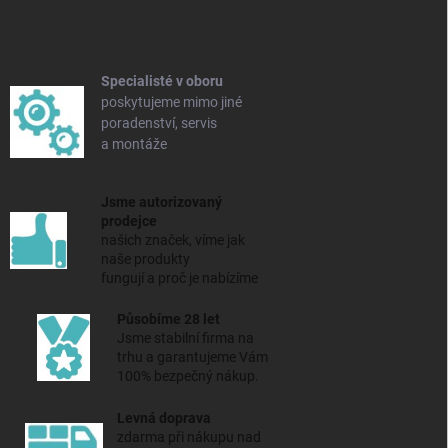
p
a
t
í
Specialisté v oboru
poskytujeme mimo jiné
poradenství, servis
a montáže
Jsme autorizovaný
prodejce
našich značek, víme jak
naše produkty
fungují a proč je nabízíme
Působíme 28 let
Jsme stabilní firma na
trhu a
garantujeme Vám
100% bezpečný nákup.
Levná doprava
zdarma při nákupu nad