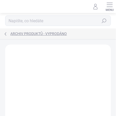
Přejít
na
obsah
Hledat
ARCHIV PRODUKTŮ - VYPRODÁNO
ZNAČKA:
LEGRAND