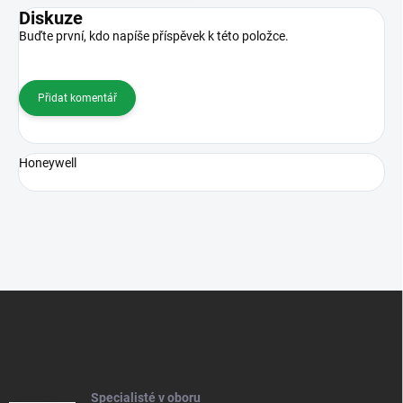
Diskuze
Buďte první, kdo napíše příspěvek k této položce.
Přidat komentář
Honeywell
Z
á
p
a
t
í
Specialisté v oboru