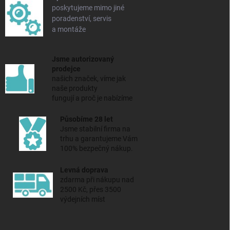
poskytujeme mimo jiné
poradenství, servis
a montáže
Jsme autorizovaný
prodejce
našich značek, víme jak
naše produkty
fungují a proč je nabízíme
Působíme 28 let
Jsme stabilní firma na
trhu a
garantujeme Vám
100% bezpečný nákup.
Levná doprava
zdarma při nákupu nad
2500 Kč, přes 3500
výdejních míst