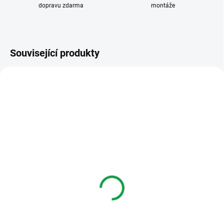
dopravu zdarma
montáže
Související produkty
DCP511E
SKLADEM
Honeywell DCP511E
bezdrátové tlačítko
388 Kč
Do košíku