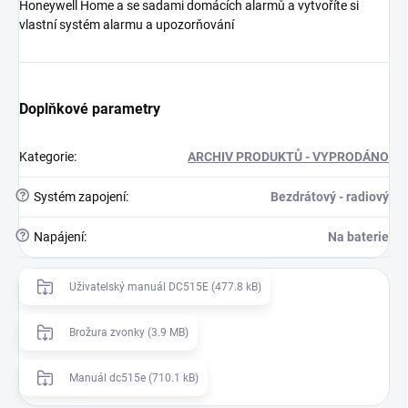
Honeywell Home a se sadami domácích alarmů a vytvoříte si
vlastní systém alarmu a upozorňování
Doplňkové parametry
Kategorie
:
ARCHIV PRODUKTŮ - VYPRODÁNO
?
Systém zapojení
:
Bezdrátový - radiový
?
Napájení
:
Na baterie
Uživatelský manuál DC515E (477.8 kB)
Brožura zvonky (3.9 MB)
Manuál dc515e (710.1 kB)