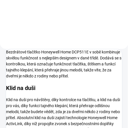
Bezdrátové tlačítko na šířku, se
jmenovkou, bílé, včetně baterie
CR2032 (3V).
Bezdrátové tlačítko Honeywell Home DCP511E v sobě kombinuje
skvělou funkčnost s nejlepším designem v dané třídě. Dodává se s
kontrolkou, která označuje funkčnost tlačítka, štítkem a funkcí
tajného klepání, která přehraje jinou melodii, takže víte, že za
dveřmi je někdo z rodiny nebo přítel.
Klid na duši
Klid na duši pro návštěvy, díky kontrolce na tlačítku, a klid na duši
pro vás, díky funkci tajného klepání, která přehraje odlišnou
melodii, takže budete vědět, zda je za dveřmi někdo z rodiny nebo
přítel. Absolutní klid na duši zajistí technologie Honeywell Home
ActivLink, díky níž propojíte zvonek s bezpečnostními doplňky