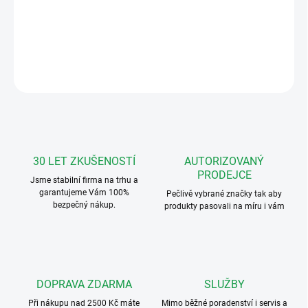
Bezdrátové tlačítko se štítkem a kontrolkou – Odsazení na šířku,
bílá
DETAILNÍ INFORMACE
ZEPTAT SE
HLÍDAT
30 LET ZKUŠENOSTÍ
AUTORIZOVANÝ
PRODEJCE
Jsme stabilní firma na trhu a
garantujeme Vám 100%
Pečlivě vybrané značky tak aby
bezpečný nákup.
produkty pasovali na míru i vám
DOPRAVA ZDARMA
SLUŽBY
Při nákupu nad 2500 Kč máte
Mimo běžné poradenství i servis a