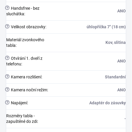
?
Handsfree - bez
ANO
sluchátka
:
?
Velikost obrazovky
:
úhlopříčka 7" (18 cm)
Materiál zvonkového
Kov, slitina
tabla
:
?
Otvírání 1. dveří z
ANO
telefonu
:
?
Kamera rozlišení
:
Standardní
?
Kamera noční režim
:
ANO
?
Napájení
:
Adaptér do zásuvky
Rozměry tabla -
-
zapuštěné do zdi
: