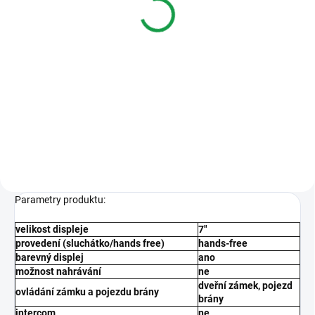
5 461 Kč
Varianty
Samostatný videomonitor RL-10
se 7" barevným LCD monitorem.
Přístroj umožňuje ovládat
elektrický zámek (napěťový
výstup) a elektrický pojezd brány
(bezpotenciálové relé). Design...
Parametry produktu:
velikost displeje
7"
provedení (sluchátko/hands free)
hands-free
barevný displej
ano
možnost nahrávání
ne
dveřní zámek, pojezd
ovládání zámku a pojezdu brány
brány
intercom
ne