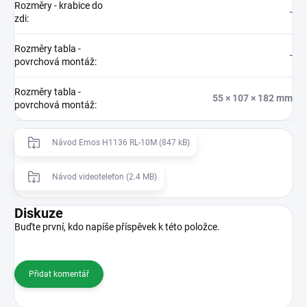
Rozměry - krabice do
-
zdi
:
Rozměry tabla -
-
povrchová montáž
:
Rozměry tabla -
55 × 107 × 182 mm
povrchová montáž
:
Návod Emos H1136 RL-10M (847 kB)
Návod videotelefon (2.4 MB)
Diskuze
Buďte první, kdo napíše příspěvek k této položce.
Přidat komentář