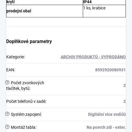
krytí
IP44
1 ks, krabice
prodejní obal
Doplňkové parametry
Kategorie
:
ARCHIV PRODUKTŮ - VYPRODÁNO
EAN
:
8592920080931
?
Počet zvonkových
2
tlačítek, bytů
:
Počet telefonů v sadě
:
2
?
Systém zapojení
:
Digitální více vodičů
?
Montáž tabla
:
Na povrch zdi - exter.