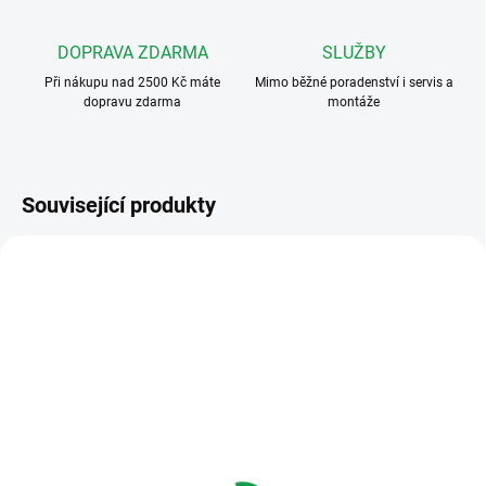
DOPRAVA ZDARMA
SLUŽBY
Při nákupu nad 2500 Kč máte
Mimo běžné poradenství i servis a
dopravu zdarma
montáže
Související produkty
H1116
ZDARMA
NEDOSTUPNÉ
Videotelefon EMOS RL-
10