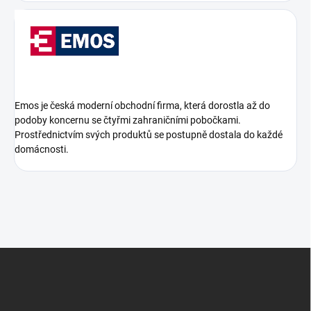
Emos je česká moderní obchodní firma, která dorostla až do
podoby koncernu se čtyřmi zahraničními pobočkami.
Prostřednictvím svých produktů se postupně dostala do každé
domácnosti.
Z
á
p
a