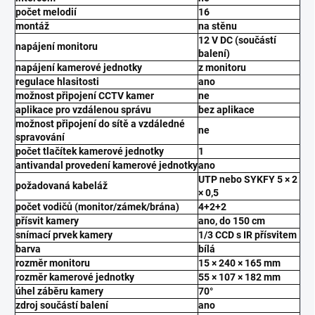
počet melodií
16
montáž
na stěnu
12 V DC (součástí
napájení monitoru
balení)
napájení kamerové jednotky
z monitoru
regulace hlasitosti
ano
možnost připojení CCTV kamer
ne
aplikace pro vzdálenou správu
bez aplikace
možnost připojení do sítě a vzdáledné
ne
spravování
počet tlačítek kamerové jednotky
1
antivandal provedení kamerové jednotky
ano
UTP nebo SYKFY 5 × 2
požadovaná kabeláž
× 0,5
počet vodičů (monitor/zámek/brána)
4+2+2
přísvit kamery
ano, do 150 cm
snímací prvek kamery
1/3 CCD s IR přísvitem
barva
bílá
rozměr monitoru
15 × 240 × 165 mm
rozměr kamerové jednotky
55 × 107 × 182 mm
úhel záběru kamery
70°
zdroj součástí balení
ano