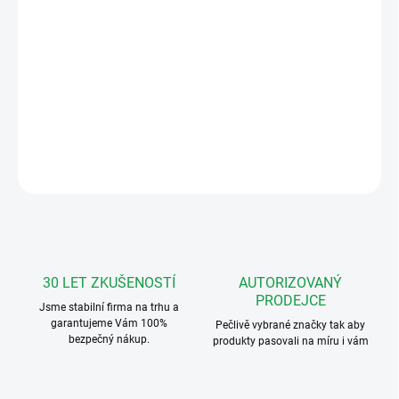
Sada videovrátného RL-03 se dvěma 7" barevnými LCD monitory,
kamerovou jednotkou a napájecím zdrojem. Přístroj umožňuje
ovládat elektrický zámek (napěťový výstup) a elektrický pojezd
brány (bezpotenciálové relé).
DETAILNÍ INFORMACE
ZEPTAT SE
HLÍDAT
30 LET ZKUŠENOSTÍ
AUTORIZOVANÝ
PRODEJCE
Jsme stabilní firma na trhu a
garantujeme Vám 100%
Pečlivě vybrané značky tak aby
bezpečný nákup.
produkty pasovali na míru i vám