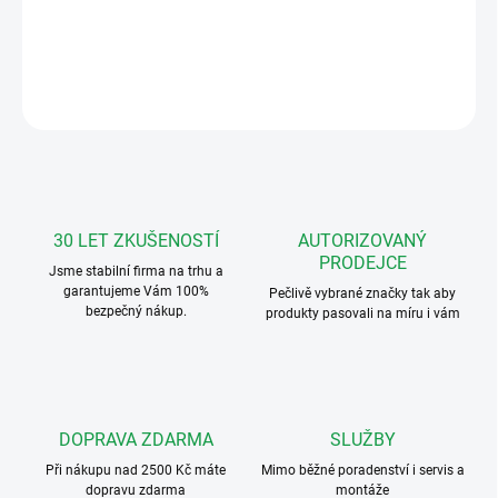
LEGRAND 369205 VIDEO TELEFON pro sadu 369210, 369200.
ZEPTAT SE
HLÍDAT
30 LET ZKUŠENOSTÍ
AUTORIZOVANÝ
PRODEJCE
Jsme stabilní firma na trhu a
garantujeme Vám 100%
Pečlivě vybrané značky tak aby
bezpečný nákup.
produkty pasovali na míru i vám
DOPRAVA ZDARMA
SLUŽBY
Při nákupu nad 2500 Kč máte
Mimo běžné poradenství i servis a
dopravu zdarma
montáže